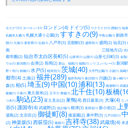
ロンドン(4)
ドイツ(5)
モスクワ(1)
ヨーロッパ(1)
ウクライナ(1)
西欧(1)
知床(
すすきの(9)
札幌大通り公園(3)
釧路市街
札幌市大通(1)
中島公園(1)
八戸市(3)
北朝鮮(3)
盛岡(2)
仙北(3)
部(1)
大湊(1)
新世界(1)
弘前(1)
盛岡市(1)
南 三陸地方(2)
宮城
仙台市太白区長町(5)
都市圏(2)
山形七日町(3)
山形市(1)
山形(1)
名取(
会津(2)
長岡(2)
新潟駅
ウル(1)
新潟県(1)
郡山 福島(1)
福島(1)
シリコンバレー(1)
茨城(40)
水戸(5)
野々市(1)
前橋(1)
軽井沢(1)
大手門公園(1)
小諸(1)
高崎(1
福井(289)
都市(4)
土浦(2)
川越(2)
福井市内(1)
春日部(1)
龍ヶ崎(1)
埼玉(9)
中国(10)
浦和(13)
柏(5)
森(3)
南浦和(1)
武蔵浦
北千住(10)
板橋(16
東久留米(2)
板橋(1)
十条(1)
王子(1)
青砥(1)
駒込(23)
巣鴨(4)
大塚(4)
富士見台(2)
西日暮里(3)
つ木(1)
三ノ輪
上野
谷(5)
護国寺(4)
武蔵野(2)
根津(3)
新小岩(2)
池之端(1)
茗荷谷(1)
御徒町(8)
中
湯島(2)
文京区(2)
後楽園(2)
東中野(3)
江戸川区(1)
吉祥寺(38)
神楽坂(5)
西荻窪(5)
武蔵境(4)
(2)
水道
蔵前(1)