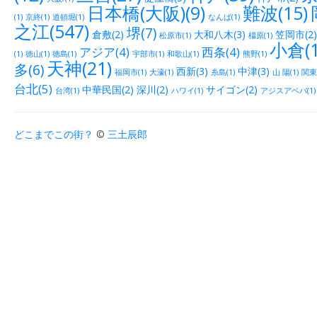
日本橋(大阪)(9)
難波(15)
(1)
京終(1)
道頓堀(1)
なんば(1)
之江(547)
堺(7)
倉敷(2)
大和八木(3)
笠岡市(2)
松原市(1)
橿原(1)
小倉(1
アジア(4)
西条(4)
(1)
徳山(1)
徳島(1)
宇部市(1)
和歌山(1)
熊野(1)
天神(21)
多(6)
西新(3)
中津(3)
福岡市(1)
大濠(1)
糸島(1)
山 陽(1)
関東(
台北(5)
中華民国(2)
深川(2)
サイゴン(2)
台湾(1)
ハワイ(1)
アジスアベバ(1)
どこまでこの街？
©
三土辰郎