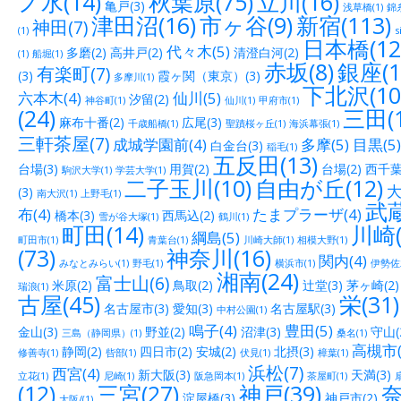
ノ水(14)
秋葉原(75)
立川(16)
亀戸(3)
浅草橋(1)
錦糸
津田沼(16)
市ヶ谷(9)
新宿(113)
神田(7)
(1)
s
日本橋(12
代々木(5)
多磨(2)
高井戸(2)
清澄白河(2)
(1)
船堀(1)
赤坂(8)
銀座(1
有楽町(7)
(3)
霞ヶ関（東京）(3)
多摩川(1)
下北沢(10
六本木(4)
仙川(5)
汐留(2)
神谷町(1)
仙川(1)
甲府市(1)
(24)
三田(1
麻布十番(2)
広尾(3)
千歳船橋(1)
聖蹟桜ヶ丘(1)
海浜幕張(1)
三軒茶屋(7)
成城学園前(4)
多摩(5)
目黒(5)
白金台(3)
稲毛(1)
五反田(13)
台場(3)
用賀(2)
台場(2)
西千葉(
駒沢大学(1)
学芸大学(1)
二子玉川(10)
自由が丘(12)
大
(3)
南大沢(1)
上野毛(1)
武蔵
布(4)
たまプラーザ(4)
橋本(3)
西馬込(2)
雪が谷大塚(1)
鶴川(1)
町田(14)
川崎(
綱島(5)
町田市(1)
青葉台(1)
川崎大師(1)
相模大野(1)
(73)
神奈川(16)
関内(4)
みなとみらい(1)
野毛(1)
横浜市(1)
伊勢佐木
湘南(24)
富士山(6)
米原(2)
鳥取(2)
辻堂(3)
茅ヶ崎(2)
瑞浪(1)
古屋(45)
栄(31)
名古屋市(3)
愛知(3)
名古屋駅(3)
中村公園(1)
鳴子(4)
豊田(5)
金山(3)
野並(2)
沼津(3)
守山(
三島（静岡県）(1)
桑名(1)
高槻市(
静岡(2)
四日市(2)
安城(2)
北摂(3)
修善寺(1)
呰部(1)
伏見(1)
樟葉(1)
浜松(7)
西宮(4)
新大阪(3)
天満(3)
立花(1)
尼崎(1)
阪急岡本(1)
茶屋町(1)
(12)
三宮(27)
神戸(39)
奈
淀屋橋(3)
神戸市(2)
大阪/(1)