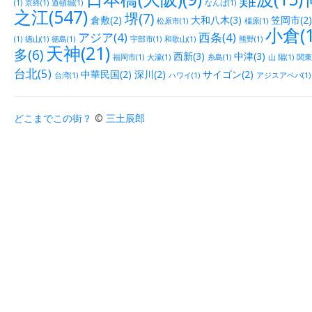
(1)
京終(1)
道頓堀(1)
なんば(1)
之江(547)
堺(7)
倉敷(2)
大和八木(3)
笠岡市(2)
松原市(1)
橿原(1)
小倉(1
アジア(4)
西条(4)
(1)
徳山(1)
徳島(1)
宇部市(1)
和歌山(1)
熊野(1)
天神(21)
多(6)
西新(3)
中津(3)
福岡市(1)
大濠(1)
糸島(1)
山 陽(1)
関東(
台北(5)
中華民国(2)
深川(2)
サイゴン(2)
台湾(1)
ハワイ(1)
アジスアベバ(1)
どこまでこの街？
©
三土辰郎