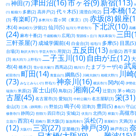
津田沼(16)
市ヶ谷(9)
新宿(113)
神田(7)
(1)
s
日本橋(12
代々木(5)
多磨(2)
高井戸(2)
清澄白河(2)
(1)
船堀(1)
赤坂(8)
銀座(1
有楽町(7)
(3)
霞ヶ関（東京）(3)
多摩川(1)
下北沢(10)
木(4)
仙川(5)
汐留(2)
神谷町(1)
仙川(1)
甲府市(1)
高幡
(24)
三田(1
麻布十番(2)
広尾(3)
千歳船橋(1)
聖蹟桜ヶ丘(1)
海浜幕張(1)
三軒茶屋(7)
成城学園前(4)
多摩(5)
目黒(5)
白金台(3)
稲毛(1)
五反田(13)
台場(3)
用賀(2)
台場(2)
西千葉(
駒沢大学(1)
学芸大学(1)
二子玉川(10)
自由が丘(12)
大
(3)
南大沢(1)
上野毛(1)
武蔵
布(4)
たまプラーザ(4)
橋本(3)
西馬込(2)
雪が谷大塚(1)
鶴川(1)
町田(14)
川崎(
綱島(5)
町田市(1)
青葉台(1)
川崎大師(1)
相模大野(1)
(73)
神奈川(16)
関内(4)
みなとみらい(1)
野毛(1)
横浜市(1)
伊勢佐木
湘南(24)
富士山(6)
米原(2)
鳥取(2)
辻堂(3)
茅ヶ崎(2)
瑞浪(1)
古屋(45)
栄(31)
名古屋市(3)
愛知(3)
名古屋駅(3)
中村公園(1)
鳴子(4)
豊田(5)
金山(3)
野並(2)
沼津(3)
守山(
三島（静岡県）(1)
桑名(1)
高槻市(
静岡(2)
四日市(2)
安城(2)
北摂(3)
修善寺(1)
呰部(1)
伏見(1)
樟葉(1)
浜松(7)
西宮(4)
新大阪(3)
天満(3)
立花(1)
尼崎(1)
阪急岡本(1)
茶屋町(1)
(12)
三宮(27)
神戸(39)
奈
淀屋橋(3)
神戸市(2)
大阪/(1)
日本橋(大阪)(9)
難波(15)