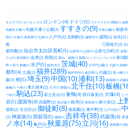
ロンドン(4)
ドイツ(5)
モスクワ(1)
ヨーロッパ(1)
ウクライナ(1)
西欧(1)
知床(
すすきの(9)
札幌大通り公園(3)
釧路市街
札幌市大通(1)
中島公園(1)
八戸市(3)
北朝鮮(3)
盛岡(2)
仙北(3)
部(1)
大湊(1)
新世界(1)
弘前(1)
盛岡市(1)
南 三陸地方(2)
宮城
仙台市太白区長町(5)
都市圏(2)
山形七日町(3)
山形市(1)
山形(1)
名取(
会津(2)
長岡(2)
新潟駅
ウル(1)
新潟県(1)
郡山 福島(1)
福島(1)
シリコンバレー(1)
茨城(40)
水戸(5)
野々市(1)
前橋(1)
軽井沢(1)
大手門公園(1)
小諸(1)
高崎(1
福井(289)
都市(4)
土浦(2)
川越(2)
福井市内(1)
春日部(1)
龍ヶ崎(1)
埼玉(9)
中国(10)
浦和(13)
柏(5)
森(3)
南浦和(1)
武蔵浦
北千住(10)
板橋(16
東久留米(2)
板橋(1)
十条(1)
王子(1)
青砥(1)
駒込(23)
巣鴨(4)
大塚(4)
富士見台(2)
西日暮里(3)
つ木(1)
三ノ輪
上野
谷(5)
護国寺(4)
武蔵野(2)
根津(3)
新小岩(2)
池之端(1)
茗荷谷(1)
御徒町(8)
中
湯島(2)
文京区(2)
後楽園(2)
東中野(3)
江戸川区(1)
吉祥寺(38)
神楽坂(5)
西荻窪(5)
武蔵境(4)
(2)
水道
蔵前(1)
ノ水(14)
秋葉原(75)
立川(16)
亀戸(3)
浅草橋(1)
錦糸