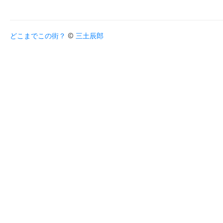
どこまでこの街？
©
三土辰郎