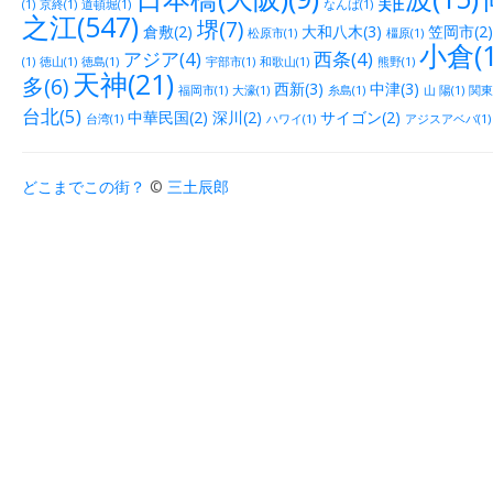
(1)
京終(1)
道頓堀(1)
なんば(1)
之江(547)
堺(7)
倉敷(2)
大和八木(3)
笠岡市(2)
松原市(1)
橿原(1)
小倉(1
アジア(4)
西条(4)
(1)
徳山(1)
徳島(1)
宇部市(1)
和歌山(1)
熊野(1)
天神(21)
多(6)
西新(3)
中津(3)
福岡市(1)
大濠(1)
糸島(1)
山 陽(1)
関東(
台北(5)
中華民国(2)
深川(2)
サイゴン(2)
台湾(1)
ハワイ(1)
アジスアベバ(1)
どこまでこの街？
©
三土辰郎