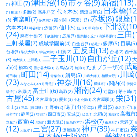
津田沼(16)
市ヶ谷(9)
新宿(113)
神田(7)
(1)
s
日本橋(12
代々木(5)
多磨(2)
高井戸(2)
清澄白河(2)
(1)
船堀(1)
赤坂(8)
銀座(1
有楽町(7)
(3)
霞ヶ関（東京）(3)
多摩川(1)
下北沢(10
六本木(4)
仙川(5)
汐留(2)
神谷町(1)
仙川(1)
甲府市(1)
(24)
三田(1
麻布十番(2)
広尾(3)
千歳船橋(1)
聖蹟桜ヶ丘(1)
海浜幕張(1)
三軒茶屋(7)
成城学園前(4)
多摩(5)
目黒(5)
白金台(3)
稲毛(1)
五反田(13)
台場(3)
用賀(2)
台場(2)
西千葉(
駒沢大学(1)
学芸大学(1)
二子玉川(10)
自由が丘(12)
大
(3)
南大沢(1)
上野毛(1)
武蔵
布(4)
たまプラーザ(4)
橋本(3)
西馬込(2)
雪が谷大塚(1)
鶴川(1)
町田(14)
川崎(
綱島(5)
町田市(1)
青葉台(1)
川崎大師(1)
相模大野(1)
(73)
神奈川(16)
関内(4)
みなとみらい(1)
野毛(1)
横浜市(1)
伊勢佐木
湘南(24)
富士山(6)
米原(2)
鳥取(2)
辻堂(3)
茅ヶ崎(2)
瑞浪(1)
古屋(45)
栄(31)
名古屋市(3)
愛知(3)
名古屋駅(3)
中村公園(1)
鳴子(4)
豊田(5)
金山(3)
野並(2)
沼津(3)
守山(
三島（静岡県）(1)
桑名(1)
高槻市(
静岡(2)
四日市(2)
安城(2)
北摂(3)
修善寺(1)
呰部(1)
伏見(1)
樟葉(1)
浜松(7)
西宮(4)
新大阪(3)
天満(3)
立花(1)
尼崎(1)
阪急岡本(1)
茶屋町(1)
(12)
三宮(27)
神戸(39)
奈
淀屋橋(3)
神戸市(2)
大阪/(1)
日本橋(大阪)(9)
難波(15)