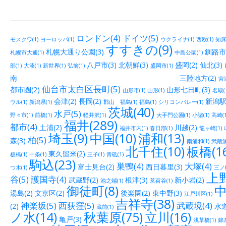
ロンドン(4)
ドイツ(5)
モスクワ(1)
ヨーロッパ(1)
ウクライナ(1)
西欧(1)
知床(
すすきの(9)
札幌大通り公園(3)
釧路市街
札幌市大通(1)
中島公園(1)
八戸市(3)
北朝鮮(3)
盛岡(2)
仙北(3)
部(1)
大湊(1)
新世界(1)
弘前(1)
盛岡市(1)
南 三陸地方(2)
宮城
仙台市太白区長町(5)
都市圏(2)
山形七日町(3)
山形市(1)
山形(1)
名取(
会津(2)
長岡(2)
新潟駅
ウル(1)
新潟県(1)
郡山 福島(1)
福島(1)
シリコンバレー(1)
茨城(40)
水戸(5)
野々市(1)
前橋(1)
軽井沢(1)
大手門公園(1)
小諸(1)
高崎(1
福井(289)
都市(4)
土浦(2)
川越(2)
福井市内(1)
春日部(1)
龍ヶ崎(1)
埼玉(9)
中国(10)
浦和(13)
柏(5)
森(3)
南浦和(1)
武蔵浦
北千住(10)
板橋(16
東久留米(2)
板橋(1)
十条(1)
王子(1)
青砥(1)
駒込(23)
巣鴨(4)
大塚(4)
富士見台(2)
西日暮里(3)
つ木(1)
三ノ輪
上野
谷(5)
護国寺(4)
武蔵野(2)
根津(3)
新小岩(2)
池之端(1)
茗荷谷(1)
御徒町(8)
中
湯島(2)
文京区(2)
後楽園(2)
東中野(3)
江戸川区(1)
吉祥寺(38)
神楽坂(5)
西荻窪(5)
武蔵境(4)
(2)
水道
蔵前(1)
ノ水(14)
秋葉原(75)
立川(16)
亀戸(3)
浅草橋(1)
錦糸