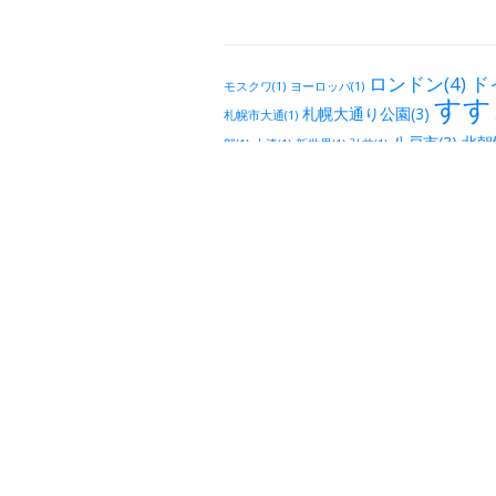
ロンドン(4)
ド
モスクワ(1)
ヨーロッパ(1)
すす
札幌大通り公園(3)
札幌市大通(1)
八戸市(3)
北朝鮮
部(1)
大湊(1)
新世界(1)
弘前(1)
南 三陸地
仙台市太白区長町(5)
都市圏(2)
山形市
会津(2)
長岡(2)
ウル(1)
新潟県(1)
郡山 福島(1
茨城(
水戸(5)
野々市(1)
前橋(1)
軽井沢(1)
福井(289)
都市(4)
土浦(2)
福井市
埼玉(9)
中国(10
柏(5)
森(3)
北
東久留米(2)
板橋(1)
十条(1)
王子(1)
青砥(1)
駒込(23)
巣鴨(
富士見台(2)
つ木(1)
谷(5)
護国寺(4)
武蔵野(2)
根津
池之端(1)
御徒町(8)
湯島(2)
文京区(2)
後楽
吉祥
神楽坂(5)
西荻窪(5)
(2)
蔵前(1)
ノ水(14)
秋葉原(7
亀戸(3)