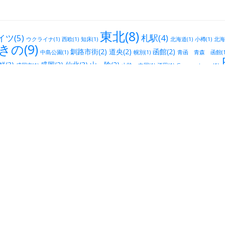
東北(8)
イツ(5)
札駅(4)
ウクライナ(1)
西欧(1)
知床(1)
北海道(1)
小樽(1)
北海
きの(9)
釧路市街(2)
道央(2)
函館(2)
中島公園(1)
幌別(1)
青函 青森 函館(1
(3)
盛岡(2)
仙北(3)
山 陰(2)
盛岡市(1)
山陰 中国(1)
酒田(1)
George town(1)
仙台(
方(2)
泉中央(3)
宮城(1)
古川(1)
石巻市(1)
松島(1)
北陸(7)
山形七日町(3)
新潟市(2)
(1)
山形(1)
名取(1)
南陽(1)
新発田市(1)
白山（
新潟駅南(3)
アメリカ(2)
長野(2)
)
福島(1)
シリコンバレー(1)
富山(1)
栃木県(1)
草津
40)
日本(17)
松本(2)
大手門公園(1)
小諸(1)
高崎(1)
安曇野(1)
佐久市(1)
일본
大宮(19)
さいたま新都心(
川越(2)
内(1)
春日部(1)
龍ヶ崎(1)
대한민국(1)
)
浦和(13)
所沢(2)
南浦和(1)
武蔵浦和(1)
伊那(1)
草加(1)
江戸(1)
戸田(1)
川口(1)
千住(10)
板橋(1632)
石神井公園(3)
小竹向原(1)
堀切菖蒲園(1)
池袋(48)
4)
大塚(4)
西日暮里(3)
日暮里(3)
三ノ輪(1)
谷中(1)
田無(1)
上野(27)
浅草(10)
高田馬場(1
(3)
新小岩(2)
茗荷谷(1)
中野(18)
早稲田(20)
園(2)
東中野(3)
江戸川区(1)
文京区本郷(1)
寺(38)
新大久保(12)
武蔵境(4)
水道橋(2)
東小金井(1)
武蔵
5)
立川(16)
神保町(11)
歌舞伎町(2)
浅草橋(1)
錦糸町(1)
両国(1)