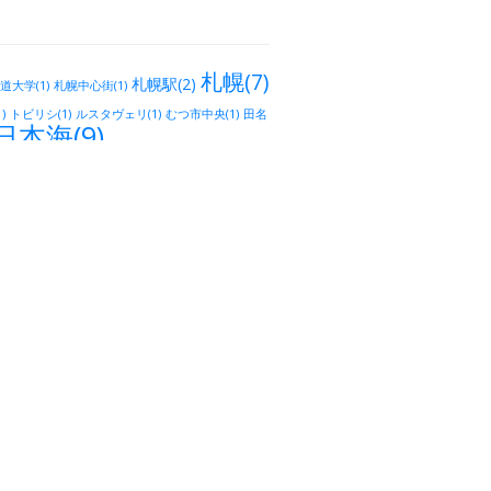
札幌(7)
札幌駅(2)
道大学(1)
札幌中心街(1)
)
トビリシ(1)
ルスタヴェリ(1)
むつ市中央(1)
田名
日本海(9)
28)
仙台市(2)
仙台
仙台市街(1)
国分町(1)
阿武隈(2)
新潟市）(1)
常磐線(1)
福島市(1)
ソ
金沢(7)
宇都宮(4)
群馬県(3)
(1)
つくば(8)
筑波研究学園
(1)
5)
越谷市(3)
流山おおたかの
北与野(1)
北区赤羽(4)
大泉学園町(2)
成増(1)
上
田端(4)
練馬(3)
江古田(2)
京成立石(1)
四
目白(4)
鴬
北習志野(2)
下井草(1)
鷺宮(1)
0)
国分寺(3)
スカイツリー(2)
勝田台(1)
高円寺(23)
阿佐ヶ谷(5)
荻窪
御茶
お茶の水(2)
小金井(1)
大久保(1)
曙橋(4)
千代田区(2)
船橋(1)
あけぼのばし