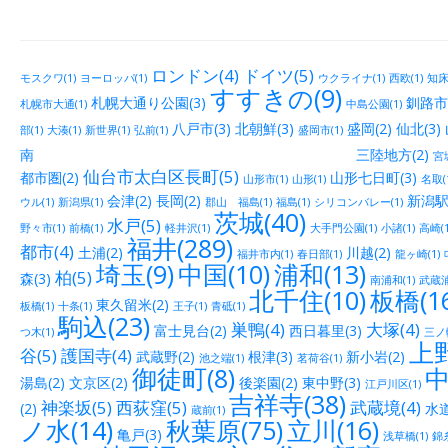
ロンドン(4)
ドイツ(5)
モスクワ(1)
ヨーロッパ(1)
ウクライナ(1)
西欧(1)
知床(
すすきの(9)
札幌大通り公園(3)
釧路市街
札幌市大通(1)
中島公園(1)
八戸市(3)
北朝鮮(3)
盛岡(2)
仙北(3)
部(1)
大湊(1)
新世界(1)
弘前(1)
盛岡市(1)
南 三陸地方(2)
宮城
仙台市太白区長町(5)
都市圏(2)
山形七日町(3)
山形市(1)
山形(1)
名取(
会津(2)
長岡(2)
新潟駅
ウル(1)
新潟県(1)
郡山 福島(1)
福島(1)
シリコンバレー(1)
茨城(40)
水戸(5)
野々市(1)
前橋(1)
軽井沢(1)
大手門公園(1)
小諸(1)
高崎(1
福井(289)
都市(4)
土浦(2)
川越(2)
福井市内(1)
春日部(1)
龍ヶ崎(1)
埼玉(9)
中国(10)
浦和(13)
柏(5)
森(3)
南浦和(1)
武蔵浦
北千住(10)
板橋(16
東久留米(2)
板橋(1)
十条(1)
王子(1)
青砥(1)
駒込(23)
巣鴨(4)
大塚(4)
富士見台(2)
西日暮里(3)
つ木(1)
三ノ輪
上野
谷(5)
護国寺(4)
武蔵野(2)
根津(3)
新小岩(2)
池之端(1)
茗荷谷(1)
御徒町(8)
中
湯島(2)
文京区(2)
後楽園(2)
東中野(3)
江戸川区(1)
吉祥寺(38)
神楽坂(5)
西荻窪(5)
武蔵境(4)
(2)
水道
蔵前(1)
ノ水(14)
秋葉原(75)
立川(16)
亀戸(3)
浅草橋(1)
錦糸