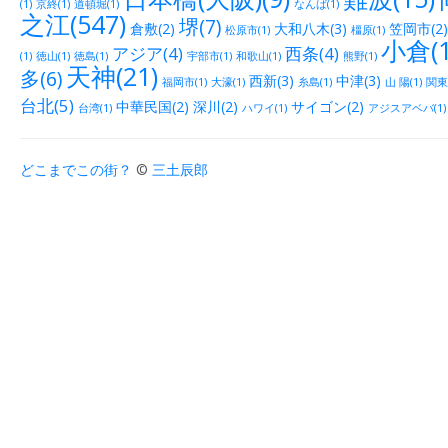
(1)
京終(1)
道頓堀(1)
なんば(1)
之江(547)
堺(7)
倉敷(2)
大和八木(3)
笠岡市(2)
松原市(1)
橿原(1)
小倉(1
アジア(4)
西条(4)
(1)
徳山(1)
徳島(1)
宇部市(1)
和歌山(1)
熊野(1)
天神(21)
多(6)
西新(3)
中津(3)
福岡市(1)
大濠(1)
糸島(1)
山 陽(1)
関東(
台北(5)
中華民国(2)
深川(2)
サイゴン(2)
台湾(1)
ハワイ(1)
アジスアベバ(1)
どこまでこの街？
©
三土辰郎