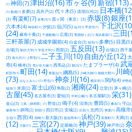
津田沼(16)
市ヶ谷(9)
新宿(113)
神田(7)
(1)
s
日本橋(12
代々木(5)
多磨(2)
高井戸(2)
清澄白河(2)
(1)
船堀(1)
赤坂(8)
銀座(1
有楽町(7)
(3)
霞ヶ関（東京）(3)
多摩川(1)
下北沢(10
六本木(4)
仙川(5)
汐留(2)
神谷町(1)
仙川(1)
甲府市(1)
(24)
三田(1
麻布十番(2)
広尾(3)
千歳船橋(1)
聖蹟桜ヶ丘(1)
海浜幕張(1)
三軒茶屋(7)
成城学園前(4)
多摩(5)
目黒(5)
白金台(3)
稲毛(1)
五反田(13)
台場(3)
用賀(2)
台場(2)
西千葉(
駒沢大学(1)
学芸大学(1)
二子玉川(10)
自由が丘(12)
大
(3)
南大沢(1)
上野毛(1)
武蔵
布(4)
たまプラーザ(4)
橋本(3)
西馬込(2)
雪が谷大塚(1)
鶴川(1)
町田(14)
川崎(
綱島(5)
町田市(1)
青葉台(1)
川崎大師(1)
相模大野(1)
(73)
神奈川(16)
関内(4)
みなとみらい(1)
野毛(1)
横浜市(1)
伊勢佐木
湘南(24)
富士山(6)
米原(2)
鳥取(2)
辻堂(3)
茅ヶ崎(2)
瑞浪(1)
古屋(45)
栄(31)
名古屋市(3)
愛知(3)
名古屋駅(3)
中村公園(1)
鳴子(4)
豊田(5)
金山(3)
野並(2)
沼津(3)
守山(
三島（静岡県）(1)
桑名(1)
高槻市(
静岡(2)
四日市(2)
安城(2)
北摂(3)
修善寺(1)
呰部(1)
伏見(1)
樟葉(1)
浜松(7)
西宮(4)
新大阪(3)
天満(3)
立花(1)
尼崎(1)
阪急岡本(1)
茶屋町(1)
(12)
三宮(27)
神戸(39)
奈
淀屋橋(3)
神戸市(2)
大阪/(1)
日本橋(大阪)(9)
難波(15)