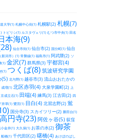
札幌(7)
札幌駅(2)
道大学(1)
札幌中心街(1)
)
トビリシ(1)
ルスタヴェリ(1)
むつ市中央(1)
田名
日本海(9)
28)
仙台市(2)
仙台
仙台市街(1)
国分町(1)
阿武隈(2)
新潟市）(1)
常磐線(1)
福島市(1)
ソ
金沢(7)
宇都宮(4)
群馬県(3)
(1)
つくば(8)
筑波研究学園
(1)
5)
越谷市(3)
流山おおたかの
北与野(1)
北区赤羽(4)
大泉学園町(2)
成増(1)
上
田端(4)
練馬(3)
江古田(2)
京成立石(1)
四
目白(4)
鴬
北習志野(2)
下井草(1)
鷺宮(1)
0)
国分寺(3)
スカイツリー(2)
勝田台(1)
高円寺(23)
阿佐ヶ谷(5)
荻窪
御茶
お茶の水(2)
小金井(1)
大久保(1)
曙橋(4)
千代田区(2)
船橋(1)
あけぼのばし