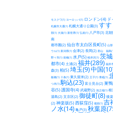
ロンドン(4)
ド
モスクワ(1)
ヨーロッパ(1)
すす
札幌大通り公園(3)
札幌市大通(1)
八戸市(3)
北朝鮮
部(1)
大湊(1)
新世界(1)
弘前(1)
南 三陸地
仙台市太白区長町(5)
都市圏(2)
山形市
会津(2)
長岡(2)
ウル(1)
新潟県(1)
郡山 福島(1
茨城(
水戸(5)
野々市(1)
前橋(1)
軽井沢(1)
福井(289)
都市(4)
土浦(2)
福井市
埼玉(9)
中国(10
柏(5)
森(3)
北
東久留米(2)
板橋(1)
十条(1)
王子(1)
青砥(1)
駒込(23)
巣鴨(
富士見台(2)
つ木(1)
谷(5)
護国寺(4)
武蔵野(2)
根津
池之端(1)
御徒町(8)
湯島(2)
文京区(2)
後楽
吉祥
神楽坂(5)
西荻窪(5)
(2)
蔵前(1)
ノ水(14)
秋葉原(7
亀戸(3)