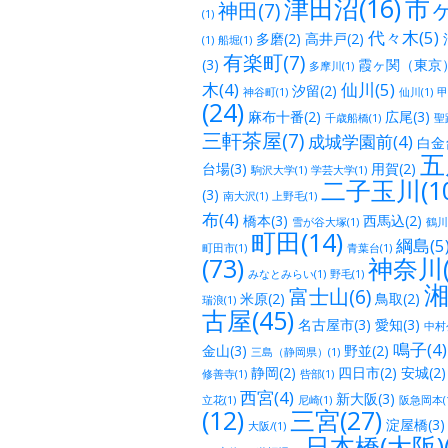
津田沼(16)
市ヶ
神田(7)
(1)
代々木(5)
多磨(2)
高井戸(2)
(1)
船堀(1)
有楽町(7)
(3)
霞ヶ関（東京）
多摩川(1)
木(4)
仙川(5)
汐留(2)
神谷町(1)
仙川(1)
甲
(24)
麻布十番(2)
広尾(3)
千歳船橋(1)
聖
三軒茶屋(7)
成城学園前(4)
白金台
五
台場(3)
用賀(2)
駒沢大学(1)
学芸大学(1)
二子玉川(10
(3)
南大沢(1)
上野毛(1)
布(4)
橋本(3)
西馬込(2)
雪が谷大塚(1)
鶴川(
町田(14)
綱島(5
町田市(1)
青葉台(1)
(73)
神奈川(
みなとみらい(1)
野毛(1)
湘
富士山(6)
米原(2)
鳥取(2)
瑞浪(1)
古屋(45)
名古屋市(3)
愛知(3)
中村公
鳴子(4)
金山(3)
野並(2)
三島（静岡県）(1)
静岡(2)
四日市(2)
安城(2)
修善寺(1)
呰部(1)
西宮(4)
新大阪(3)
立花(1)
尼崎(1)
阪急岡本(1
(12)
三宮(27)
淀屋橋(3)
大阪/(1)
日本橋(大阪)(