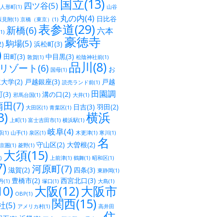
国立(13)
四ツ谷(5)
人形町(1)
山谷
丸の内(4)
日比谷
見附(1)
京橋（東京）(1)
表参道(29)
新橋(6)
六本
1)
豪徳寺
駒場(5)
)
浜松町(3)
)
田町(3)
中目黒(3)
敦賀(1)
松陰神社前(1)
品川(8)
ゾート(6)
お
国母(1)
大学(2)
戸越銀座(3)
戸越
読売ランド前(1)
田園調
(3)
溝の口(2)
邪馬台国(1)
大井(1)
田(7)
日吉(3)
羽田(2)
大田区(1)
青葉区(1)
)
横浜
上町(1)
富士吉田市(1)
横浜駅(1)
岐阜(4)
(1)
山手(1)
泉区(1)
木更津(1)
寒川(1)
名
守山区(2)
大曽根(2)
京圏(1)
菱野(1)
大須(15)
)
上前津(1)
鶴舞(1)
昭和区(1)
)
河原町(7)
滋賀(2)
四条(3)
東静岡(1)
豊橋市(2)
西宮北口(3)
(1)
塚口(1)
大島(1)
0)
大阪(12)
大阪市
OBP(1)
関西(15)
(5)
アメリカ村(1)
高井田
住