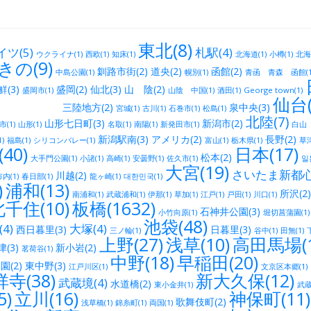
東北(8)
イツ(5)
札駅(4)
ウクライナ(1)
西欧(1)
知床(1)
北海道(1)
小樽(1)
北海
きの(9)
釧路市街(2)
道央(2)
函館(2)
中島公園(1)
幌別(1)
青函 青森 函館(1
(3)
盛岡(2)
仙北(3)
山 陰(2)
盛岡市(1)
山陰 中国(1)
酒田(1)
George town(1)
仙台(
方(2)
泉中央(3)
宮城(1)
古川(1)
石巻市(1)
松島(1)
北陸(7)
山形七日町(3)
新潟市(2)
(1)
山形(1)
名取(1)
南陽(1)
新発田市(1)
白山（
新潟駅南(3)
アメリカ(2)
長野(2)
)
福島(1)
シリコンバレー(1)
富山(1)
栃木県(1)
草津
40)
日本(17)
松本(2)
大手門公園(1)
小諸(1)
高崎(1)
安曇野(1)
佐久市(1)
일본
大宮(19)
さいたま新都心(
川越(2)
内(1)
春日部(1)
龍ヶ崎(1)
대한민국(1)
)
浦和(13)
所沢(2)
南浦和(1)
武蔵浦和(1)
伊那(1)
草加(1)
江戸(1)
戸田(1)
川口(1)
千住(10)
板橋(1632)
石神井公園(3)
小竹向原(1)
堀切菖蒲園(1)
池袋(48)
4)
大塚(4)
西日暮里(3)
日暮里(3)
三ノ輪(1)
谷中(1)
田無(1)
上野(27)
浅草(10)
高田馬場(1
(3)
新小岩(2)
茗荷谷(1)
中野(18)
早稲田(20)
園(2)
東中野(3)
江戸川区(1)
文京区本郷(1)
寺(38)
新大久保(12)
武蔵境(4)
水道橋(2)
東小金井(1)
武蔵
5)
立川(16)
神保町(11)
歌舞伎町(2)
浅草橋(1)
錦糸町(1)
両国(1)