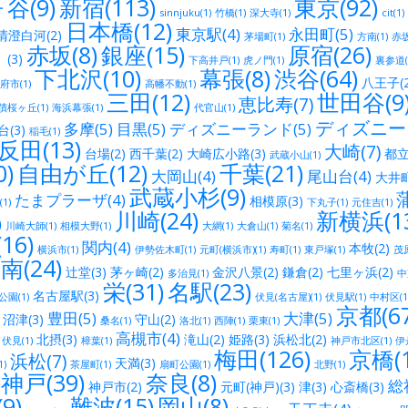
谷(9)
新宿(113)
東京(92)
sinnjuku(1)
竹橋(1)
深大寺(1)
cit(1)
日本橋(12)
東京駅(4)
永田町(5)
清澄白河(2)
茅場町(1)
方南(1)
赤坂
赤坂(8)
銀座(15)
原宿(26)
(3)
下高井戸(1)
虎ノ門(1)
裏参道(
下北沢(10)
幕張(8)
渋谷(64)
八王子(2
府市(1)
高幡不動(1)
三田(12)
世田谷(9
恵比寿(7)
蹟桜ヶ丘(1)
海浜幕張(1)
代官山(1)
ディズニーリ
多摩(5)
目黒(5)
ディズニーランド(5)
(3)
稲毛(1)
反田(13)
大崎(7)
台場(2)
西千葉(2)
大崎広小路(3)
都立
武蔵小山(1)
)
自由が丘(12)
千葉(21)
大岡山(4)
尾山台(4)
大井町
武蔵小杉(9)
蒲
たまプラーザ(4)
相模原(3)
1)
下丸子(1)
元住吉(1)
川崎(24)
新横浜(13
)
川崎大師(1)
相模大野(1)
大網(1)
大倉山(1)
菊名(1)
16)
関内(4)
本牧(2)
横浜市(1)
伊勢佐木町(1)
元町(横浜市)(1)
寿町(1)
東戸塚(1)
茂原
南(24)
辻堂(3)
茅ヶ崎(2)
金沢八景(2)
鎌倉(2)
七里ヶ浜(2)
多治見(1)
中
栄(31)
名駅(23)
名古屋駅(3)
園(1)
伏見(名古屋)(1)
伏見駅(1)
中村区(1
京都(67
豊田(5)
大津(5)
沼津(3)
守山(2)
桑名(1)
洛北(1)
西陣(1)
栗東(1)
高槻市(4)
北摂(3)
滝山(2)
姫路(3)
浜松北(2)
伏見(1)
樟葉(1)
神戸市北区(1)
伊丹
梅田(126)
京橋(1
浜松(7)
天満(3)
)
茶屋町(1)
扇町公園(1)
北野(1)
神戸(39)
奈良(8)
総社
神戸市(2)
元町(神戸)(3)
津(3)
心斎橋(3)
9)
難波(15)
岡山(8)