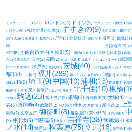
ロンドン(4)
ドイツ(5)
モスクワ(1)
ヨーロッパ(1)
ウクライナ(1)
西欧(1)
知床(
すすきの(9)
札幌大通り公園(3)
釧路市街
札幌市大通(1)
中島公園(1)
八戸市(3)
北朝鮮(3)
盛岡(2)
仙北(3)
部(1)
大湊(1)
新世界(1)
弘前(1)
盛岡市(1)
南 三陸地方(2)
宮城
仙台市太白区長町(5)
都市圏(2)
山形七日町(3)
山形市(1)
山形(1)
名取(
会津(2)
長岡(2)
新潟駅
ウル(1)
新潟県(1)
郡山 福島(1)
福島(1)
シリコンバレー(1)
茨城(40)
水戸(5)
野々市(1)
前橋(1)
軽井沢(1)
大手門公園(1)
小諸(1)
高崎(1
福井(289)
都市(4)
土浦(2)
川越(2)
福井市内(1)
春日部(1)
龍ヶ崎(1)
埼玉(9)
中国(10)
浦和(13)
柏(5)
森(3)
南浦和(1)
武蔵浦
北千住(10)
板橋(16
東久留米(2)
板橋(1)
十条(1)
王子(1)
青砥(1)
駒込(23)
巣鴨(4)
大塚(4)
富士見台(2)
西日暮里(3)
つ木(1)
三ノ輪
上野
谷(5)
護国寺(4)
武蔵野(2)
根津(3)
新小岩(2)
池之端(1)
茗荷谷(1)
御徒町(8)
中
湯島(2)
文京区(2)
後楽園(2)
東中野(3)
江戸川区(1)
吉祥寺(38)
神楽坂(5)
西荻窪(5)
武蔵境(4)
(2)
水道
蔵前(1)
ノ水(14)
秋葉原(75)
立川(16)
亀戸(3)
浅草橋(1)
錦糸