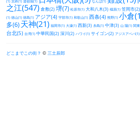
(1)
京終(1)
道頓堀(1)
なんば(1)
之江(547)
堺(7)
倉敷(2)
大和八木(3)
笠岡市(2)
松原市(1)
橿原(1)
小倉(1
アジア(4)
西条(4)
(1)
徳山(1)
徳島(1)
宇部市(1)
和歌山(1)
熊野(1)
天神(21)
多(6)
西新(3)
中津(3)
福岡市(1)
大濠(1)
糸島(1)
山 陽(1)
関東(
台北(5)
中華民国(2)
深川(2)
サイゴン(2)
台湾(1)
ハワイ(1)
アジスアベバ(1)
どこまでこの街？
©
三土辰郎