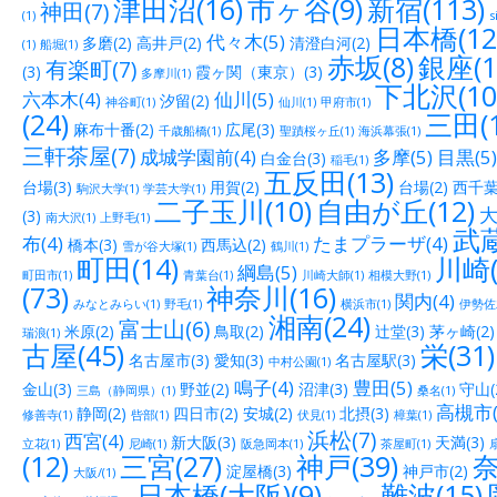
津田沼(16)
市ヶ谷(9)
新宿(113)
神田(7)
(1)
s
日本橋(12
代々木(5)
多磨(2)
高井戸(2)
清澄白河(2)
(1)
船堀(1)
赤坂(8)
銀座(1
有楽町(7)
(3)
霞ヶ関（東京）(3)
多摩川(1)
下北沢(10
六本木(4)
仙川(5)
汐留(2)
神谷町(1)
仙川(1)
甲府市(1)
(24)
三田(1
麻布十番(2)
広尾(3)
千歳船橋(1)
聖蹟桜ヶ丘(1)
海浜幕張(1)
三軒茶屋(7)
成城学園前(4)
多摩(5)
目黒(5)
白金台(3)
稲毛(1)
五反田(13)
台場(3)
用賀(2)
台場(2)
西千葉(
駒沢大学(1)
学芸大学(1)
二子玉川(10)
自由が丘(12)
大
(3)
南大沢(1)
上野毛(1)
武蔵
布(4)
たまプラーザ(4)
橋本(3)
西馬込(2)
雪が谷大塚(1)
鶴川(1)
町田(14)
川崎(
綱島(5)
町田市(1)
青葉台(1)
川崎大師(1)
相模大野(1)
(73)
神奈川(16)
関内(4)
みなとみらい(1)
野毛(1)
横浜市(1)
伊勢佐木
湘南(24)
富士山(6)
米原(2)
鳥取(2)
辻堂(3)
茅ヶ崎(2)
瑞浪(1)
古屋(45)
栄(31)
名古屋市(3)
愛知(3)
名古屋駅(3)
中村公園(1)
鳴子(4)
豊田(5)
金山(3)
野並(2)
沼津(3)
守山(
三島（静岡県）(1)
桑名(1)
高槻市(
静岡(2)
四日市(2)
安城(2)
北摂(3)
修善寺(1)
呰部(1)
伏見(1)
樟葉(1)
浜松(7)
西宮(4)
新大阪(3)
天満(3)
立花(1)
尼崎(1)
阪急岡本(1)
茶屋町(1)
(12)
三宮(27)
神戸(39)
奈
淀屋橋(3)
神戸市(2)
大阪/(1)
日本橋(大阪)(9)
難波(15)