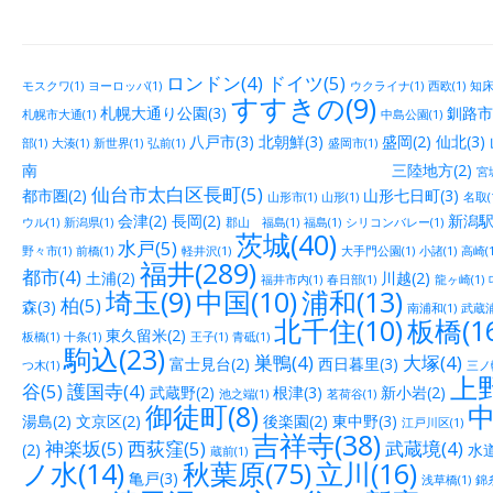
ロンドン(4)
ドイツ(5)
モスクワ(1)
ヨーロッパ(1)
ウクライナ(1)
西欧(1)
知床(
すすきの(9)
札幌大通り公園(3)
釧路市街
札幌市大通(1)
中島公園(1)
八戸市(3)
北朝鮮(3)
盛岡(2)
仙北(3)
部(1)
大湊(1)
新世界(1)
弘前(1)
盛岡市(1)
南 三陸地方(2)
宮城
仙台市太白区長町(5)
都市圏(2)
山形七日町(3)
山形市(1)
山形(1)
名取(
会津(2)
長岡(2)
新潟駅
ウル(1)
新潟県(1)
郡山 福島(1)
福島(1)
シリコンバレー(1)
茨城(40)
水戸(5)
野々市(1)
前橋(1)
軽井沢(1)
大手門公園(1)
小諸(1)
高崎(1
福井(289)
都市(4)
土浦(2)
川越(2)
福井市内(1)
春日部(1)
龍ヶ崎(1)
埼玉(9)
中国(10)
浦和(13)
柏(5)
森(3)
南浦和(1)
武蔵浦
北千住(10)
板橋(16
東久留米(2)
板橋(1)
十条(1)
王子(1)
青砥(1)
駒込(23)
巣鴨(4)
大塚(4)
富士見台(2)
西日暮里(3)
つ木(1)
三ノ輪
上野
谷(5)
護国寺(4)
武蔵野(2)
根津(3)
新小岩(2)
池之端(1)
茗荷谷(1)
御徒町(8)
中
湯島(2)
文京区(2)
後楽園(2)
東中野(3)
江戸川区(1)
吉祥寺(38)
神楽坂(5)
西荻窪(5)
武蔵境(4)
(2)
水道
蔵前(1)
ノ水(14)
秋葉原(75)
立川(16)
亀戸(3)
浅草橋(1)
錦糸