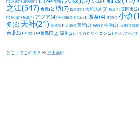
(1)
京終(1)
道頓堀(1)
なんば(1)
之江(547)
堺(7)
倉敷(2)
大和八木(3)
笠岡市(2)
松原市(1)
橿原(1)
小倉(1
アジア(4)
西条(4)
(1)
徳山(1)
徳島(1)
宇部市(1)
和歌山(1)
熊野(1)
天神(21)
多(6)
西新(3)
中津(3)
福岡市(1)
大濠(1)
糸島(1)
山 陽(1)
関東(
台北(5)
中華民国(2)
深川(2)
サイゴン(2)
台湾(1)
ハワイ(1)
アジスアベバ(1)
どこまでこの街？
©
三土辰郎