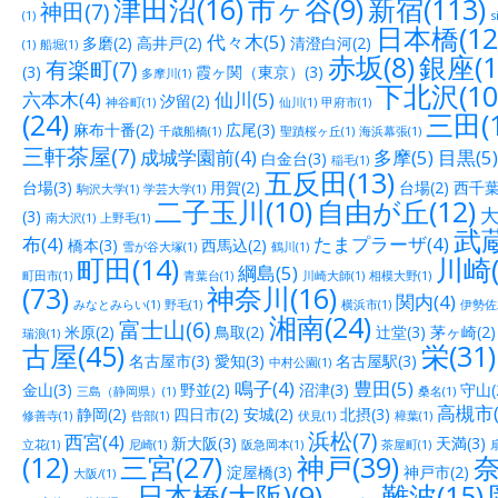
津田沼(16)
市ヶ谷(9)
新宿(113)
神田(7)
(1)
s
日本橋(12
代々木(5)
多磨(2)
高井戸(2)
清澄白河(2)
(1)
船堀(1)
赤坂(8)
銀座(1
有楽町(7)
(3)
霞ヶ関（東京）(3)
多摩川(1)
下北沢(10
六本木(4)
仙川(5)
汐留(2)
神谷町(1)
仙川(1)
甲府市(1)
(24)
三田(1
麻布十番(2)
広尾(3)
千歳船橋(1)
聖蹟桜ヶ丘(1)
海浜幕張(1)
三軒茶屋(7)
成城学園前(4)
多摩(5)
目黒(5)
白金台(3)
稲毛(1)
五反田(13)
台場(3)
用賀(2)
台場(2)
西千葉(
駒沢大学(1)
学芸大学(1)
二子玉川(10)
自由が丘(12)
大
(3)
南大沢(1)
上野毛(1)
武蔵
布(4)
たまプラーザ(4)
橋本(3)
西馬込(2)
雪が谷大塚(1)
鶴川(1)
町田(14)
川崎(
綱島(5)
町田市(1)
青葉台(1)
川崎大師(1)
相模大野(1)
(73)
神奈川(16)
関内(4)
みなとみらい(1)
野毛(1)
横浜市(1)
伊勢佐木
湘南(24)
富士山(6)
米原(2)
鳥取(2)
辻堂(3)
茅ヶ崎(2)
瑞浪(1)
古屋(45)
栄(31)
名古屋市(3)
愛知(3)
名古屋駅(3)
中村公園(1)
鳴子(4)
豊田(5)
金山(3)
野並(2)
沼津(3)
守山(
三島（静岡県）(1)
桑名(1)
高槻市(
静岡(2)
四日市(2)
安城(2)
北摂(3)
修善寺(1)
呰部(1)
伏見(1)
樟葉(1)
浜松(7)
西宮(4)
新大阪(3)
天満(3)
立花(1)
尼崎(1)
阪急岡本(1)
茶屋町(1)
(12)
三宮(27)
神戸(39)
奈
淀屋橋(3)
神戸市(2)
大阪/(1)
日本橋(大阪)(9)
難波(15)