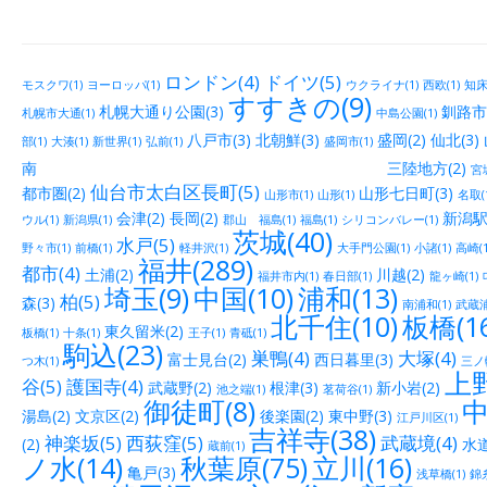
ロンドン(4)
ドイツ(5)
モスクワ(1)
ヨーロッパ(1)
ウクライナ(1)
西欧(1)
知床(
すすきの(9)
札幌大通り公園(3)
釧路市街
札幌市大通(1)
中島公園(1)
八戸市(3)
北朝鮮(3)
盛岡(2)
仙北(3)
部(1)
大湊(1)
新世界(1)
弘前(1)
盛岡市(1)
南 三陸地方(2)
宮城
仙台市太白区長町(5)
都市圏(2)
山形七日町(3)
山形市(1)
山形(1)
名取(
会津(2)
長岡(2)
新潟駅
ウル(1)
新潟県(1)
郡山 福島(1)
福島(1)
シリコンバレー(1)
茨城(40)
水戸(5)
野々市(1)
前橋(1)
軽井沢(1)
大手門公園(1)
小諸(1)
高崎(1
福井(289)
都市(4)
土浦(2)
川越(2)
福井市内(1)
春日部(1)
龍ヶ崎(1)
埼玉(9)
中国(10)
浦和(13)
柏(5)
森(3)
南浦和(1)
武蔵浦
北千住(10)
板橋(16
東久留米(2)
板橋(1)
十条(1)
王子(1)
青砥(1)
駒込(23)
巣鴨(4)
大塚(4)
富士見台(2)
西日暮里(3)
つ木(1)
三ノ輪
上野
谷(5)
護国寺(4)
武蔵野(2)
根津(3)
新小岩(2)
池之端(1)
茗荷谷(1)
御徒町(8)
中
湯島(2)
文京区(2)
後楽園(2)
東中野(3)
江戸川区(1)
吉祥寺(38)
神楽坂(5)
西荻窪(5)
武蔵境(4)
(2)
水道
蔵前(1)
ノ水(14)
秋葉原(75)
立川(16)
亀戸(3)
浅草橋(1)
錦糸