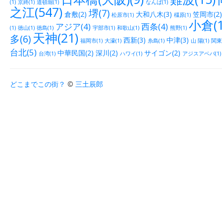
(1)
京終(1)
道頓堀(1)
なんば(1)
之江(547)
堺(7)
倉敷(2)
大和八木(3)
笠岡市(2)
松原市(1)
橿原(1)
小倉(1
アジア(4)
西条(4)
(1)
徳山(1)
徳島(1)
宇部市(1)
和歌山(1)
熊野(1)
天神(21)
多(6)
西新(3)
中津(3)
福岡市(1)
大濠(1)
糸島(1)
山 陽(1)
関東(
台北(5)
中華民国(2)
深川(2)
サイゴン(2)
台湾(1)
ハワイ(1)
アジスアベバ(1)
どこまでこの街？
©
三土辰郎