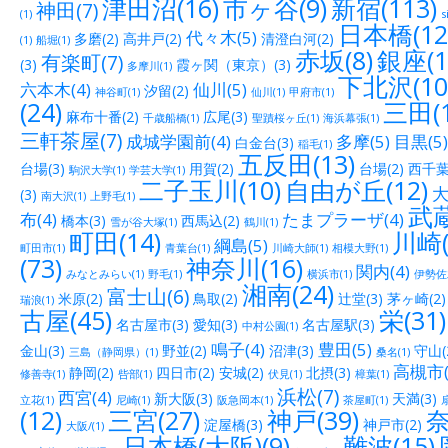
津田沼(16)
市ヶ谷(9)
新宿(113)
神田(7)
(1)
s
日本橋(12
代々木(5)
多磨(2)
高井戸(2)
清澄白河(2)
(1)
船堀(1)
赤坂(8)
銀座(1
有楽町(7)
(3)
霞ヶ関（東京）(3)
多摩川(1)
下北沢(10
六本木(4)
仙川(5)
汐留(2)
神谷町(1)
仙川(1)
甲府市(1)
(24)
三田(1
麻布十番(2)
広尾(3)
千歳船橋(1)
聖蹟桜ヶ丘(1)
海浜幕張(1)
三軒茶屋(7)
成城学園前(4)
多摩(5)
目黒(5)
白金台(3)
稲毛(1)
五反田(13)
台場(3)
用賀(2)
台場(2)
西千葉(
駒沢大学(1)
学芸大学(1)
二子玉川(10)
自由が丘(12)
大
(3)
南大沢(1)
上野毛(1)
武蔵
布(4)
たまプラーザ(4)
橋本(3)
西馬込(2)
雪が谷大塚(1)
鶴川(1)
町田(14)
川崎(
綱島(5)
町田市(1)
青葉台(1)
川崎大師(1)
相模大野(1)
(73)
神奈川(16)
関内(4)
みなとみらい(1)
野毛(1)
横浜市(1)
伊勢佐木
湘南(24)
富士山(6)
米原(2)
鳥取(2)
辻堂(3)
茅ヶ崎(2)
瑞浪(1)
古屋(45)
栄(31)
名古屋市(3)
愛知(3)
名古屋駅(3)
中村公園(1)
鳴子(4)
豊田(5)
金山(3)
野並(2)
沼津(3)
守山(
三島（静岡県）(1)
桑名(1)
高槻市(
静岡(2)
四日市(2)
安城(2)
北摂(3)
修善寺(1)
呰部(1)
伏見(1)
樟葉(1)
浜松(7)
西宮(4)
新大阪(3)
天満(3)
立花(1)
尼崎(1)
阪急岡本(1)
茶屋町(1)
(12)
三宮(27)
神戸(39)
奈
淀屋橋(3)
神戸市(2)
大阪/(1)
日本橋(大阪)(9)
難波(15)