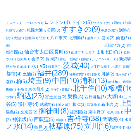
ロンドン(4)
ドイツ(5)
モスクワ(1)
ヨーロッパ(1)
ウクライナ(1)
西欧(1)
知床(
すすきの(9)
札幌大通り公園(3)
釧路市街
札幌市大通(1)
中島公園(1)
八戸市(3)
北朝鮮(3)
盛岡(2)
仙北(3)
部(1)
大湊(1)
新世界(1)
弘前(1)
盛岡市(1)
南 三陸地方(2)
宮城
仙台市太白区長町(5)
都市圏(2)
山形七日町(3)
山形市(1)
山形(1)
名取(
会津(2)
長岡(2)
新潟駅
ウル(1)
新潟県(1)
郡山 福島(1)
福島(1)
シリコンバレー(1)
茨城(40)
水戸(5)
野々市(1)
前橋(1)
軽井沢(1)
大手門公園(1)
小諸(1)
高崎(1
福井(289)
都市(4)
土浦(2)
川越(2)
福井市内(1)
春日部(1)
龍ヶ崎(1)
埼玉(9)
中国(10)
浦和(13)
柏(5)
森(3)
南浦和(1)
武蔵浦
北千住(10)
板橋(16
東久留米(2)
板橋(1)
十条(1)
王子(1)
青砥(1)
駒込(23)
巣鴨(4)
大塚(4)
富士見台(2)
西日暮里(3)
つ木(1)
三ノ輪
上野
谷(5)
護国寺(4)
武蔵野(2)
根津(3)
新小岩(2)
池之端(1)
茗荷谷(1)
御徒町(8)
中
湯島(2)
文京区(2)
後楽園(2)
東中野(3)
江戸川区(1)
吉祥寺(38)
神楽坂(5)
西荻窪(5)
武蔵境(4)
(2)
水道
蔵前(1)
ノ水(14)
秋葉原(75)
立川(16)
亀戸(3)
浅草橋(1)
錦糸