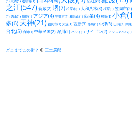
(1)
京終(1)
道頓堀(1)
なんば(1)
之江(547)
堺(7)
倉敷(2)
大和八木(3)
笠岡市(2)
松原市(1)
橿原(1)
小倉(1
アジア(4)
西条(4)
(1)
徳山(1)
徳島(1)
宇部市(1)
和歌山(1)
熊野(1)
天神(21)
多(6)
西新(3)
中津(3)
福岡市(1)
大濠(1)
糸島(1)
山 陽(1)
関東(
台北(5)
中華民国(2)
深川(2)
サイゴン(2)
台湾(1)
ハワイ(1)
アジスアベバ(1)
どこまでこの街？
©
三土辰郎