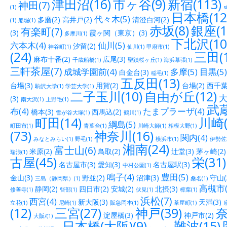
津田沼(16)
市ヶ谷(9)
新宿(113)
神田(7)
(1)
s
日本橋(12
代々木(5)
多磨(2)
高井戸(2)
清澄白河(2)
(1)
船堀(1)
赤坂(8)
銀座(1
有楽町(7)
(3)
霞ヶ関（東京）(3)
多摩川(1)
下北沢(10
六本木(4)
仙川(5)
汐留(2)
神谷町(1)
仙川(1)
甲府市(1)
(24)
三田(1
麻布十番(2)
広尾(3)
千歳船橋(1)
聖蹟桜ヶ丘(1)
海浜幕張(1)
三軒茶屋(7)
成城学園前(4)
多摩(5)
目黒(5)
白金台(3)
稲毛(1)
五反田(13)
台場(3)
用賀(2)
台場(2)
西千葉(
駒沢大学(1)
学芸大学(1)
二子玉川(10)
自由が丘(12)
大
(3)
南大沢(1)
上野毛(1)
武蔵
布(4)
たまプラーザ(4)
橋本(3)
西馬込(2)
雪が谷大塚(1)
鶴川(1)
町田(14)
川崎(
綱島(5)
町田市(1)
青葉台(1)
川崎大師(1)
相模大野(1)
(73)
神奈川(16)
関内(4)
みなとみらい(1)
野毛(1)
横浜市(1)
伊勢佐木
湘南(24)
富士山(6)
米原(2)
鳥取(2)
辻堂(3)
茅ヶ崎(2)
瑞浪(1)
古屋(45)
栄(31)
名古屋市(3)
愛知(3)
名古屋駅(3)
中村公園(1)
鳴子(4)
豊田(5)
金山(3)
野並(2)
沼津(3)
守山(
三島（静岡県）(1)
桑名(1)
高槻市(
静岡(2)
四日市(2)
安城(2)
北摂(3)
修善寺(1)
呰部(1)
伏見(1)
樟葉(1)
浜松(7)
西宮(4)
新大阪(3)
天満(3)
立花(1)
尼崎(1)
阪急岡本(1)
茶屋町(1)
(12)
三宮(27)
神戸(39)
奈
淀屋橋(3)
神戸市(2)
大阪/(1)
日本橋(大阪)(9)
難波(15)