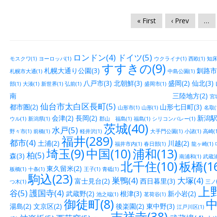
« First
‹ Prev
…
ロンドン(4)
ドイツ(5)
モスクワ(1)
ヨーロッパ(1)
ウクライナ(1)
西欧(1)
知床(
すすきの(9)
札幌大通り公園(3)
釧路市街
札幌市大通(1)
中島公園(1)
八戸市(3)
北朝鮮(3)
盛岡(2)
仙北(3)
部(1)
大湊(1)
新世界(1)
弘前(1)
盛岡市(1)
南 三陸地方(2)
宮城
仙台市太白区長町(5)
都市圏(2)
山形七日町(3)
山形市(1)
山形(1)
名取(
会津(2)
長岡(2)
新潟駅
ウル(1)
新潟県(1)
郡山 福島(1)
福島(1)
シリコンバレー(1)
茨城(40)
水戸(5)
野々市(1)
前橋(1)
軽井沢(1)
大手門公園(1)
小諸(1)
高崎(1
福井(289)
都市(4)
土浦(2)
川越(2)
福井市内(1)
春日部(1)
龍ヶ崎(1)
埼玉(9)
中国(10)
浦和(13)
柏(5)
森(3)
南浦和(1)
武蔵浦
北千住(10)
板橋(16
東久留米(2)
板橋(1)
十条(1)
王子(1)
青砥(1)
駒込(23)
巣鴨(4)
大塚(4)
富士見台(2)
西日暮里(3)
つ木(1)
三ノ輪
上野
谷(5)
護国寺(4)
武蔵野(2)
根津(3)
新小岩(2)
池之端(1)
茗荷谷(1)
御徒町(8)
中
湯島(2)
文京区(2)
後楽園(2)
東中野(3)
江戸川区(1)
吉祥寺(38)