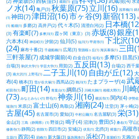
神楽坂(5)
西荻窪(5)
武蔵境(4)
(2)
水道
蔵前(1)
ノ水(14)
秋葉原(75)
立川(16)
亀戸(3)
浅草橋(1)
錦糸
津田沼(16)
市ヶ谷(9)
新宿(113)
神田(7)
(1)
s
日本橋(12
代々木(5)
多磨(2)
高井戸(2)
清澄白河(2)
(1)
船堀(1)
赤坂(8)
銀座(1
有楽町(7)
(3)
霞ヶ関（東京）(3)
多摩川(1)
下北沢(10
六本木(4)
仙川(5)
汐留(2)
神谷町(1)
仙川(1)
甲府市(1)
(24)
三田(1
麻布十番(2)
広尾(3)
千歳船橋(1)
聖蹟桜ヶ丘(1)
海浜幕張(1)
三軒茶屋(7)
成城学園前(4)
多摩(5)
目黒(5)
白金台(3)
稲毛(1)
五反田(13)
台場(3)
用賀(2)
台場(2)
西千葉(
駒沢大学(1)
学芸大学(1)
二子玉川(10)
自由が丘(12)
大
(3)
南大沢(1)
上野毛(1)
武蔵
布(4)
たまプラーザ(4)
橋本(3)
西馬込(2)
雪が谷大塚(1)
鶴川(1)
町田(14)
川崎(
綱島(5)
町田市(1)
青葉台(1)
川崎大師(1)
相模大野(1)
(73)
神奈川(16)
関内(4)
みなとみらい(1)
野毛(1)
横浜市(1)
伊勢佐木
湘南(24)
富士山(6)
米原(2)
鳥取(2)
辻堂(3)
茅ヶ崎(2)
瑞浪(1)
古屋(45)
栄(31)
名古屋市(3)
愛知(3)
名古屋駅(3)
中村公園(1)
鳴子(4)
豊田(5)
金山(3)
野並(2)
沼津(3)
守山(
三島（静岡県）(1)
桑名(1)
高槻市(
静岡(2)
四日市(2)
安城(2)
北摂(3)
修善寺(1)
呰部(1)
伏見(1)
樟葉(1)
浜松(7)
西宮(4)
新大阪(3)
天満(3)
立花(1)
尼崎(1)
阪急岡本(1)
茶屋町(1)