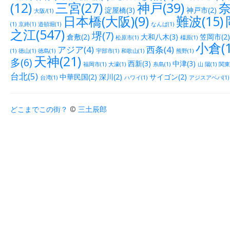
(12)
三宮(27)
神戸(39)
奈
淀屋橋(3)
神戸市(2)
大阪/(1)
日本橋(大阪)(9)
難波(15)
(1)
京終(1)
道頓堀(1)
なんば(1)
之江(547)
堺(7)
倉敷(2)
大和八木(3)
笠岡市(2)
松原市(1)
橿原(1)
小倉(1
アジア(4)
西条(4)
(1)
徳山(1)
徳島(1)
宇部市(1)
和歌山(1)
熊野(1)
天神(21)
多(6)
西新(3)
中津(3)
福岡市(1)
大濠(1)
糸島(1)
山 陽(1)
関東(
台北(5)
中華民国(2)
深川(2)
サイゴン(2)
台湾(1)
ハワイ(1)
アジスアベバ(1)
どこまでこの街？
©
三土辰郎