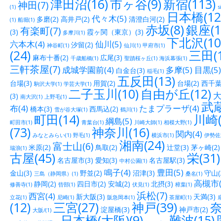
津田沼(16)
市ヶ谷(9)
新宿(113)
神田(7)
(1)
s
日本橋(12
代々木(5)
多磨(2)
高井戸(2)
清澄白河(2)
(1)
船堀(1)
赤坂(8)
銀座(1
有楽町(7)
(3)
霞ヶ関（東京）(3)
多摩川(1)
下北沢(10
六本木(4)
仙川(5)
汐留(2)
神谷町(1)
仙川(1)
甲府市(1)
(24)
三田(1
麻布十番(2)
広尾(3)
千歳船橋(1)
聖蹟桜ヶ丘(1)
海浜幕張(1)
三軒茶屋(7)
成城学園前(4)
多摩(5)
目黒(5)
白金台(3)
稲毛(1)
五反田(13)
台場(3)
用賀(2)
台場(2)
西千葉(
駒沢大学(1)
学芸大学(1)
二子玉川(10)
自由が丘(12)
大
(3)
南大沢(1)
上野毛(1)
武蔵
布(4)
たまプラーザ(4)
橋本(3)
西馬込(2)
雪が谷大塚(1)
鶴川(1)
町田(14)
川崎(
綱島(5)
町田市(1)
青葉台(1)
川崎大師(1)
相模大野(1)
(73)
神奈川(16)
関内(4)
みなとみらい(1)
野毛(1)
横浜市(1)
伊勢佐木
湘南(24)
富士山(6)
米原(2)
鳥取(2)
辻堂(3)
茅ヶ崎(2)
瑞浪(1)
古屋(45)
栄(31)
名古屋市(3)
愛知(3)
名古屋駅(3)
中村公園(1)
鳴子(4)
豊田(5)
金山(3)
野並(2)
沼津(3)
守山(
三島（静岡県）(1)
桑名(1)
高槻市(
静岡(2)
四日市(2)
安城(2)
北摂(3)
修善寺(1)
呰部(1)
伏見(1)
樟葉(1)
浜松(7)
西宮(4)
新大阪(3)
天満(3)
立花(1)
尼崎(1)
阪急岡本(1)
茶屋町(1)
(12)
三宮(27)
神戸(39)
奈
淀屋橋(3)
神戸市(2)
大阪/(1)
日本橋(大阪)(9)
難波(15)