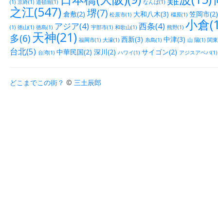
(1)
京終(1)
道頓堀(1)
なんば(1)
之江(547)
堺(7)
倉敷(2)
大和八木(3)
笠岡市(2)
松原市(1)
橿原(1)
小倉(1
アジア(4)
西条(4)
(1)
徳山(1)
徳島(1)
宇部市(1)
和歌山(1)
熊野(1)
天神(21)
多(6)
西新(3)
中津(3)
福岡市(1)
大濠(1)
糸島(1)
山 陽(1)
関東(
台北(5)
中華民国(2)
深川(2)
サイゴン(2)
台湾(1)
ハワイ(1)
アジスアベバ(1)
どこまでこの街？
©
三土辰郎