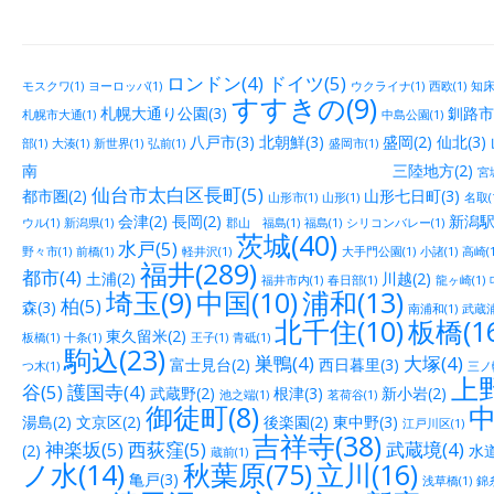
ロンドン(4)
ドイツ(5)
モスクワ(1)
ヨーロッパ(1)
ウクライナ(1)
西欧(1)
知床(
すすきの(9)
札幌大通り公園(3)
釧路市街
札幌市大通(1)
中島公園(1)
八戸市(3)
北朝鮮(3)
盛岡(2)
仙北(3)
部(1)
大湊(1)
新世界(1)
弘前(1)
盛岡市(1)
南 三陸地方(2)
宮城
仙台市太白区長町(5)
都市圏(2)
山形七日町(3)
山形市(1)
山形(1)
名取(
会津(2)
長岡(2)
新潟駅
ウル(1)
新潟県(1)
郡山 福島(1)
福島(1)
シリコンバレー(1)
茨城(40)
水戸(5)
野々市(1)
前橋(1)
軽井沢(1)
大手門公園(1)
小諸(1)
高崎(1
福井(289)
都市(4)
土浦(2)
川越(2)
福井市内(1)
春日部(1)
龍ヶ崎(1)
埼玉(9)
中国(10)
浦和(13)
柏(5)
森(3)
南浦和(1)
武蔵浦
北千住(10)
板橋(16
東久留米(2)
板橋(1)
十条(1)
王子(1)
青砥(1)
駒込(23)
巣鴨(4)
大塚(4)
富士見台(2)
西日暮里(3)
つ木(1)
三ノ輪
上野
谷(5)
護国寺(4)
武蔵野(2)
根津(3)
新小岩(2)
池之端(1)
茗荷谷(1)
御徒町(8)
中
湯島(2)
文京区(2)
後楽園(2)
東中野(3)
江戸川区(1)
吉祥寺(38)
神楽坂(5)
西荻窪(5)
武蔵境(4)
(2)
水道
蔵前(1)
ノ水(14)
秋葉原(75)
立川(16)
亀戸(3)
浅草橋(1)
錦糸