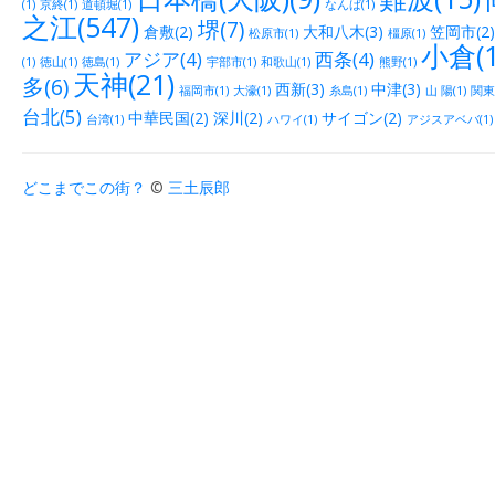
(1)
京終(1)
道頓堀(1)
なんば(1)
之江(547)
堺(7)
倉敷(2)
大和八木(3)
笠岡市(2)
松原市(1)
橿原(1)
小倉(1
アジア(4)
西条(4)
(1)
徳山(1)
徳島(1)
宇部市(1)
和歌山(1)
熊野(1)
天神(21)
多(6)
西新(3)
中津(3)
福岡市(1)
大濠(1)
糸島(1)
山 陽(1)
関東(
台北(5)
中華民国(2)
深川(2)
サイゴン(2)
台湾(1)
ハワイ(1)
アジスアベバ(1)
どこまでこの街？
©
三土辰郎