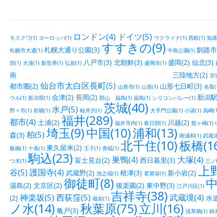
ロンドン(4)
ドイツ(5)
モスクワ(1)
ヨーロッパ(1)
ウクライナ(1)
西欧(1)
知床(
すすきの(9)
札幌大通り公園(3)
釧路市街
札幌市大通(1)
中島公園(1)
八戸市(3)
北朝鮮(3)
盛岡(2)
仙北(3)
部(1)
大湊(1)
新世界(1)
弘前(1)
盛岡市(1)
南 三陸地方(2)
宮城
仙台市太白区長町(5)
都市圏(2)
山形七日町(3)
山形市(1)
山形(1)
名取(
会津(2)
長岡(2)
新潟駅
ウル(1)
新潟県(1)
郡山 福島(1)
福島(1)
シリコンバレー(1)
茨城(40)
水戸(5)
野々市(1)
前橋(1)
軽井沢(1)
大手門公園(1)
小諸(1)
高崎(1
福井(289)
都市(4)
土浦(2)
川越(2)
福井市内(1)
春日部(1)
龍ヶ崎(1)
埼玉(9)
中国(10)
浦和(13)
柏(5)
森(3)
南浦和(1)
武蔵浦
北千住(10)
板橋(16
東久留米(2)
板橋(1)
十条(1)
王子(1)
青砥(1)
駒込(23)
巣鴨(4)
大塚(4)
富士見台(2)
西日暮里(3)
つ木(1)
三ノ輪
上野
谷(5)
護国寺(4)
武蔵野(2)
根津(3)
新小岩(2)
池之端(1)
茗荷谷(1)
御徒町(8)
中
湯島(2)
文京区(2)
後楽園(2)
東中野(3)
江戸川区(1)
吉祥寺(38)
神楽坂(5)
西荻窪(5)
武蔵境(4)
(2)
水道
蔵前(1)
ノ水(14)
秋葉原(75)
立川(16)
亀戸(3)
浅草橋(1)
錦糸