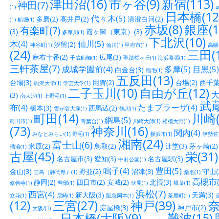
津田沼(16)
市ヶ谷(9)
新宿(113)
神田(7)
(1)
s
日本橋(12
代々木(5)
多磨(2)
高井戸(2)
清澄白河(2)
(1)
船堀(1)
赤坂(8)
銀座(1
有楽町(7)
(3)
霞ヶ関（東京）(3)
多摩川(1)
下北沢(10)
木(4)
仙川(5)
汐留(2)
神谷町(1)
仙川(1)
甲府市(1)
高幡
(24)
三田(1
麻布十番(2)
広尾(3)
千歳船橋(1)
聖蹟桜ヶ丘(1)
海浜幕張(1)
三軒茶屋(7)
成城学園前(4)
多摩(5)
目黒(5)
白金台(3)
稲毛(1)
五反田(13)
台場(3)
用賀(2)
台場(2)
西千葉(
駒沢大学(1)
学芸大学(1)
二子玉川(10)
自由が丘(12)
大
(3)
南大沢(1)
上野毛(1)
武蔵
布(4)
たまプラーザ(4)
橋本(3)
西馬込(2)
雪が谷大塚(1)
鶴川(1)
町田(14)
川崎(
綱島(5)
町田市(1)
青葉台(1)
川崎大師(1)
相模大野(1)
(73)
神奈川(16)
関内(4)
みなとみらい(1)
野毛(1)
横浜市(1)
伊勢佐木
湘南(24)
富士山(6)
米原(2)
鳥取(2)
辻堂(3)
茅ヶ崎(2)
瑞浪(1)
古屋(45)
栄(31)
名古屋市(3)
愛知(3)
名古屋駅(3)
中村公園(1)
鳴子(4)
豊田(5)
金山(3)
野並(2)
沼津(3)
守山(
三島（静岡県）(1)
桑名(1)
高槻市(
静岡(2)
四日市(2)
安城(2)
北摂(3)
修善寺(1)
呰部(1)
伏見(1)
樟葉(1)
浜松(7)
西宮(4)
新大阪(3)
天満(3)
立花(1)
尼崎(1)
阪急岡本(1)
茶屋町(1)
(12)
三宮(27)
神戸(39)
奈
淀屋橋(3)
神戸市(2)
大阪/(1)
日本橋(大阪)(9)
難波(15)