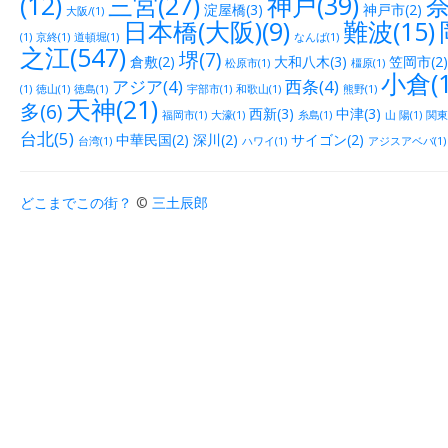
(12)
三宮(27)
神戸(39)
奈
淀屋橋(3)
神戸市(2)
大阪/(1)
日本橋(大阪)(9)
難波(15)
(1)
京終(1)
道頓堀(1)
なんば(1)
之江(547)
堺(7)
倉敷(2)
大和八木(3)
笠岡市(2)
松原市(1)
橿原(1)
小倉(1
アジア(4)
西条(4)
(1)
徳山(1)
徳島(1)
宇部市(1)
和歌山(1)
熊野(1)
天神(21)
多(6)
西新(3)
中津(3)
福岡市(1)
大濠(1)
糸島(1)
山 陽(1)
関東(
台北(5)
中華民国(2)
深川(2)
サイゴン(2)
台湾(1)
ハワイ(1)
アジスアベバ(1)
どこまでこの街？
©
三土辰郎