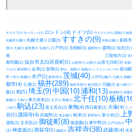
ロンドン(4)
ドイツ(5)
モスクワ(1)
ヨーロッパ(1)
ウクライナ(1)
西欧(1)
知床(
すすきの(9)
札幌大通り公園(3)
釧路市街
札幌市大通(1)
中島公園(1)
八戸市(3)
北朝鮮(3)
盛岡(2)
仙北(3)
部(1)
大湊(1)
新世界(1)
弘前(1)
盛岡市(1)
南 三陸地方(2)
宮城
仙台市太白区長町(5)
都市圏(2)
山形七日町(3)
山形市(1)
山形(1)
名取(
会津(2)
長岡(2)
新潟駅
ウル(1)
新潟県(1)
郡山 福島(1)
福島(1)
シリコンバレー(1)
茨城(40)
水戸(5)
野々市(1)
前橋(1)
軽井沢(1)
大手門公園(1)
小諸(1)
高崎(1
福井(289)
都市(4)
土浦(2)
川越(2)
福井市内(1)
春日部(1)
龍ヶ崎(1)
埼玉(9)
中国(10)
浦和(13)
柏(5)
森(3)
南浦和(1)
武蔵浦
北千住(10)
板橋(16
東久留米(2)
板橋(1)
十条(1)
王子(1)
青砥(1)
駒込(23)
巣鴨(4)
大塚(4)
富士見台(2)
西日暮里(3)
つ木(1)
三ノ輪
上野
谷(5)
護国寺(4)
武蔵野(2)
根津(3)
新小岩(2)
池之端(1)
茗荷谷(1)
御徒町(8)
中
湯島(2)
文京区(2)
後楽園(2)
東中野(3)
江戸川区(1)
吉祥寺(38)
神楽坂(5)
西荻窪(5)
武蔵境(4)
(2)
水道
蔵前(1)