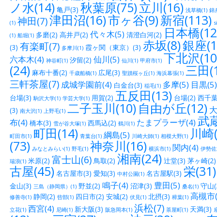
ノ水(14)
秋葉原(75)
立川(16)
亀戸(3)
浅草橋(1)
錦糸
津田沼(16)
市ヶ谷(9)
新宿(113)
神田(7)
(1)
s
日本橋(12
代々木(5)
多磨(2)
高井戸(2)
清澄白河(2)
(1)
船堀(1)
赤坂(8)
銀座(1
有楽町(7)
(3)
霞ヶ関（東京）(3)
多摩川(1)
下北沢(10
六本木(4)
仙川(5)
汐留(2)
神谷町(1)
仙川(1)
甲府市(1)
(24)
三田(1
麻布十番(2)
広尾(3)
千歳船橋(1)
聖蹟桜ヶ丘(1)
海浜幕張(1)
三軒茶屋(7)
成城学園前(4)
多摩(5)
目黒(5)
白金台(3)
稲毛(1)
五反田(13)
台場(3)
用賀(2)
台場(2)
西千葉(
駒沢大学(1)
学芸大学(1)
二子玉川(10)
自由が丘(12)
大
(3)
南大沢(1)
上野毛(1)
武蔵
布(4)
たまプラーザ(4)
橋本(3)
西馬込(2)
雪が谷大塚(1)
鶴川(1)
町田(14)
川崎(
綱島(5)
町田市(1)
青葉台(1)
川崎大師(1)
相模大野(1)
(73)
神奈川(16)
関内(4)
みなとみらい(1)
野毛(1)
横浜市(1)
伊勢佐木
湘南(24)
富士山(6)
米原(2)
鳥取(2)
辻堂(3)
茅ヶ崎(2)
瑞浪(1)
古屋(45)
栄(31)
名古屋市(3)
愛知(3)
名古屋駅(3)
中村公園(1)
鳴子(4)
豊田(5)
金山(3)
野並(2)
沼津(3)
守山(
三島（静岡県）(1)
桑名(1)
高槻市(
静岡(2)
四日市(2)
安城(2)
北摂(3)
修善寺(1)
呰部(1)
伏見(1)
樟葉(1)
浜松(7)
西宮(4)
新大阪(3)
天満(3)
立花(1)
尼崎(1)
阪急岡本(1)
茶屋町(1)