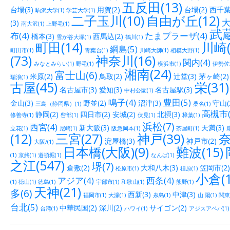
五反田(13)
台場(3)
用賀(2)
台場(2)
西千葉(
駒沢大学(1)
学芸大学(1)
二子玉川(10)
自由が丘(12)
大
(3)
南大沢(1)
上野毛(1)
武蔵
布(4)
たまプラーザ(4)
橋本(3)
西馬込(2)
雪が谷大塚(1)
鶴川(1)
町田(14)
川崎(
綱島(5)
町田市(1)
青葉台(1)
川崎大師(1)
相模大野(1)
(73)
神奈川(16)
関内(4)
みなとみらい(1)
野毛(1)
横浜市(1)
伊勢佐木
湘南(24)
富士山(6)
米原(2)
鳥取(2)
辻堂(3)
茅ヶ崎(2)
瑞浪(1)
古屋(45)
栄(31)
名古屋市(3)
愛知(3)
名古屋駅(3)
中村公園(1)
鳴子(4)
豊田(5)
金山(3)
野並(2)
沼津(3)
守山(
三島（静岡県）(1)
桑名(1)
高槻市(
静岡(2)
四日市(2)
安城(2)
北摂(3)
修善寺(1)
呰部(1)
伏見(1)
樟葉(1)
浜松(7)
西宮(4)
新大阪(3)
天満(3)
立花(1)
尼崎(1)
阪急岡本(1)
茶屋町(1)
(12)
三宮(27)
神戸(39)
奈
淀屋橋(3)
神戸市(2)
大阪/(1)
日本橋(大阪)(9)
難波(15)
(1)
京終(1)
道頓堀(1)
なんば(1)
之江(547)
堺(7)
倉敷(2)
大和八木(3)
笠岡市(2)
松原市(1)
橿原(1)
小倉(1
アジア(4)
西条(4)
(1)
徳山(1)
徳島(1)
宇部市(1)
和歌山(1)
熊野(1)
天神(21)
多(6)
西新(3)
中津(3)
福岡市(1)
大濠(1)
糸島(1)
山 陽(1)
関東(
台北(5)
中華民国(2)
深川(2)
サイゴン(2)
台湾(1)
ハワイ(1)
アジスアベバ(1)