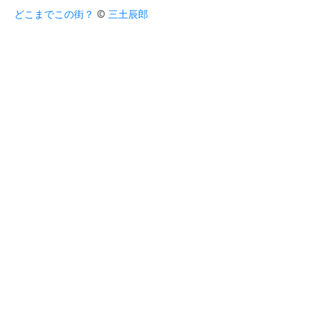
どこまでこの街？
©
三土辰郎