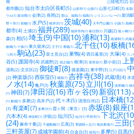
南 三陸地方(2)
宮城
仙台市太白区長町(5)
都市圏(2)
山形七日町(3)
山形市(1)
山形(1)
名取(
会津(2)
長岡(2)
新潟駅
ウル(1)
新潟県(1)
郡山 福島(1)
福島(1)
シリコンバレー(1)
茨城(40)
水戸(5)
野々市(1)
前橋(1)
軽井沢(1)
大手門公園(1)
小諸(1)
高崎(1
福井(289)
都市(4)
土浦(2)
川越(2)
福井市内(1)
春日部(1)
龍ヶ崎(1)
埼玉(9)
中国(10)
浦和(13)
柏(5)
森(3)
南浦和(1)
武蔵浦
北千住(10)
板橋(16
東久留米(2)
板橋(1)
十条(1)
王子(1)
青砥(1)
駒込(23)
巣鴨(4)
大塚(4)
富士見台(2)
西日暮里(3)
つ木(1)
三ノ輪
上野
谷(5)
護国寺(4)
武蔵野(2)
根津(3)
新小岩(2)
池之端(1)
茗荷谷(1)
御徒町(8)
中
湯島(2)
文京区(2)
後楽園(2)
東中野(3)
江戸川区(1)
吉祥寺(38)
神楽坂(5)
西荻窪(5)
武蔵境(4)
(2)
水道
蔵前(1)
ノ水(14)
秋葉原(75)
立川(16)
亀戸(3)
浅草橋(1)
錦糸
津田沼(16)
市ヶ谷(9)
新宿(113)
神田(7)
(1)
s
日本橋(12
代々木(5)
多磨(2)
高井戸(2)
清澄白河(2)
(1)
船堀(1)
赤坂(8)
銀座(1
有楽町(7)
(3)
霞ヶ関（東京）(3)
多摩川(1)
下北沢(10
六本木(4)
仙川(5)
汐留(2)
神谷町(1)
仙川(1)
甲府市(1)
(24)
三田(1
麻布十番(2)
広尾(3)
千歳船橋(1)
聖蹟桜ヶ丘(1)
海浜幕張(1)
三軒茶屋(7)
成城学園前(4)
多摩(5)
目黒(5)
白金台(3)
稲毛(1)