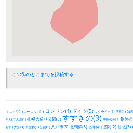
この街のどこまでを投稿する
ロンドン(4)
ドイツ(5)
モスクワ(1)
ヨーロッパ(1)
ウクライナ(1)
西欧(1)
知床(
すすきの(9)
札幌大通り公園(3)
釧路市街
札幌市大通(1)
中島公園(1)
八戸市(3)
北朝鮮(3)
盛岡(2)
仙北(3)
部(1)
大湊(1)
新世界(1)
弘前(1)
盛岡市(1)