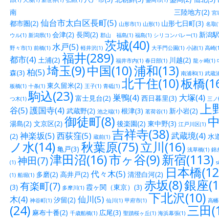
南 三陸地方(2)
宮城
仙台市太白区長町(5)
都市圏(2)
山形七日町(3)
山形市(1)
山形(1)
名取(
会津(2)
長岡(2)
新潟駅
ウル(1)
新潟県(1)
郡山 福島(1)
福島(1)
シリコンバレー(1)
茨城(40)
水戸(5)
野々市(1)
前橋(1)
軽井沢(1)
大手門公園(1)
小諸(1)
高崎(1
福井(289)
都市(4)
土浦(2)
川越(2)
福井市内(1)
春日部(1)
龍ヶ崎(1)
埼玉(9)
中国(10)
浦和(13)
柏(5)
森(3)
南浦和(1)
武蔵浦
北千住(10)
板橋(16
東久留米(2)
板橋(1)
十条(1)
王子(1)
青砥(1)
駒込(23)
巣鴨(4)
大塚(4)
富士見台(2)
西日暮里(3)
つ木(1)
三ノ輪
上野
谷(5)
護国寺(4)
武蔵野(2)
根津(3)
新小岩(2)
池之端(1)
茗荷谷(1)
御徒町(8)
中
湯島(2)
文京区(2)
後楽園(2)
東中野(3)
江戸川区(1)
吉祥寺(38)
神楽坂(5)
西荻窪(5)
武蔵境(4)
(2)
水道
蔵前(1)
ノ水(14)
秋葉原(75)
立川(16)
亀戸(3)
浅草橋(1)
錦糸
津田沼(16)
市ヶ谷(9)
新宿(113)
神田(7)
(1)
s
日本橋(12
代々木(5)
多磨(2)
高井戸(2)
清澄白河(2)
(1)
船堀(1)
赤坂(8)
銀座(1
有楽町(7)
(3)
霞ヶ関（東京）(3)
多摩川(1)
下北沢(10)
木(4)
仙川(5)
汐留(2)
神谷町(1)
仙川(1)
甲府市(1)
高幡
(24)
三田(1
麻布十番(2)
広尾(3)
千歳船橋(1)
聖蹟桜ヶ丘(1)
海浜幕張(1)