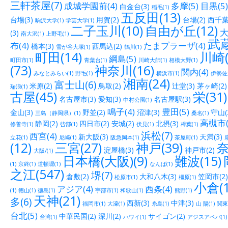
三軒茶屋(7)
成城学園前(4)
多摩(5)
目黒(5)
白金台(3)
稲毛(1)
五反田(13)
台場(3)
用賀(2)
台場(2)
西千葉(
駒沢大学(1)
学芸大学(1)
二子玉川(10)
自由が丘(12)
大
(3)
南大沢(1)
上野毛(1)
武蔵
布(4)
たまプラーザ(4)
橋本(3)
西馬込(2)
雪が谷大塚(1)
鶴川(1)
町田(14)
川崎(
綱島(5)
町田市(1)
青葉台(1)
川崎大師(1)
相模大野(1)
(73)
神奈川(16)
関内(4)
みなとみらい(1)
野毛(1)
横浜市(1)
伊勢佐木
湘南(24)
富士山(6)
米原(2)
鳥取(2)
辻堂(3)
茅ヶ崎(2)
瑞浪(1)
古屋(45)
栄(31)
名古屋市(3)
愛知(3)
名古屋駅(3)
中村公園(1)
鳴子(4)
豊田(5)
金山(3)
野並(2)
沼津(3)
守山(
三島（静岡県）(1)
桑名(1)
高槻市(
静岡(2)
四日市(2)
安城(2)
北摂(3)
修善寺(1)
呰部(1)
伏見(1)
樟葉(1)
浜松(7)
西宮(4)
新大阪(3)
天満(3)
立花(1)
尼崎(1)
阪急岡本(1)
茶屋町(1)
(12)
三宮(27)
神戸(39)
奈
淀屋橋(3)
神戸市(2)
大阪/(1)
日本橋(大阪)(9)
難波(15)
(1)
京終(1)
道頓堀(1)
なんば(1)
之江(547)
堺(7)
倉敷(2)
大和八木(3)
笠岡市(2)
松原市(1)
橿原(1)
小倉(1
アジア(4)
西条(4)
(1)
徳山(1)
徳島(1)
宇部市(1)
和歌山(1)
熊野(1)
天神(21)
多(6)
西新(3)
中津(3)
福岡市(1)
大濠(1)
糸島(1)
山 陽(1)
関東(
台北(5)
中華民国(2)
深川(2)
サイゴン(2)
台湾(1)
ハワイ(1)
アジスアベバ(1)