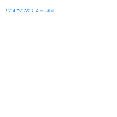
どこまでこの街？
©
三土辰郎