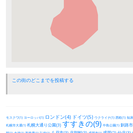
この街のどこまでを投稿する
ロンドン(4)
ドイツ(5)
モスクワ(1)
ヨーロッパ(1)
ウクライナ(1)
西欧(1)
知床(
すすきの(9)
札幌大通り公園(3)
釧路市街
札幌市大通(1)
中島公園(1)
八戸市(3)
北朝鮮(3)
盛岡(2)
仙北(3)
部(1)
大湊(1)
新世界(1)
弘前(1)
盛岡市(1)