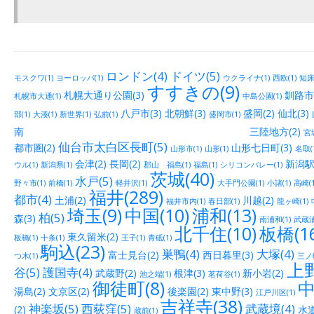
ロンドン(4)
ドイツ(5)
モスクワ(1)
ヨーロッパ(1)
ウクライナ(1)
西欧(1)
知床(
すすきの(9)
札幌大通り公園(3)
釧路市街
札幌市大通(1)
中島公園(1)
八戸市(3)
北朝鮮(3)
盛岡(2)
仙北(3)
部(1)
大湊(1)
新世界(1)
弘前(1)
盛岡市(1)
南 三陸地方(2)
宮城
仙台市太白区長町(5)
都市圏(2)
山形七日町(3)
山形市(1)
山形(1)
名取(
会津(2)
長岡(2)
新潟駅
ウル(1)
新潟県(1)
郡山 福島(1)
福島(1)
シリコンバレー(1)
茨城(40)
水戸(5)
野々市(1)
前橋(1)
軽井沢(1)
大手門公園(1)
小諸(1)
高崎(1
福井(289)
都市(4)
土浦(2)
川越(2)
福井市内(1)
春日部(1)
龍ヶ崎(1)
埼玉(9)
中国(10)
浦和(13)
柏(5)
森(3)
南浦和(1)
武蔵浦
北千住(10)
板橋(16
東久留米(2)
板橋(1)
十条(1)
王子(1)
青砥(1)
駒込(23)
巣鴨(4)
大塚(4)
富士見台(2)
西日暮里(3)
つ木(1)
三ノ輪
上野
谷(5)
護国寺(4)
武蔵野(2)
根津(3)
新小岩(2)
池之端(1)
茗荷谷(1)
御徒町(8)
中
湯島(2)
文京区(2)
後楽園(2)
東中野(3)
江戸川区(1)
吉祥寺(38)
神楽坂(5)
西荻窪(5)
武蔵境(4)
(2)
水道
蔵前(1)