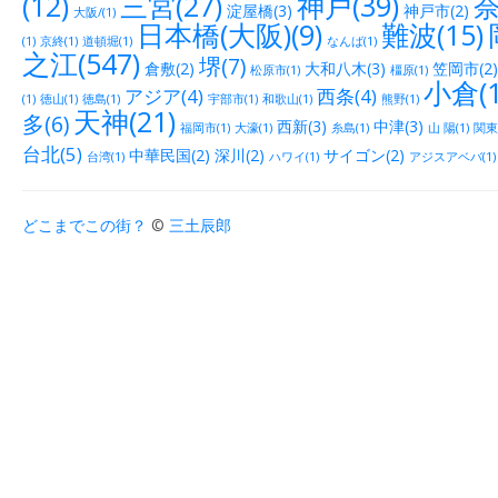
(12)
三宮(27)
神戸(39)
奈
淀屋橋(3)
神戸市(2)
大阪/(1)
日本橋(大阪)(9)
難波(15)
(1)
京終(1)
道頓堀(1)
なんば(1)
之江(547)
堺(7)
倉敷(2)
大和八木(3)
笠岡市(2)
松原市(1)
橿原(1)
小倉(1
アジア(4)
西条(4)
(1)
徳山(1)
徳島(1)
宇部市(1)
和歌山(1)
熊野(1)
天神(21)
多(6)
西新(3)
中津(3)
福岡市(1)
大濠(1)
糸島(1)
山 陽(1)
関東(
台北(5)
中華民国(2)
深川(2)
サイゴン(2)
台湾(1)
ハワイ(1)
アジスアベバ(1)
どこまでこの街？
©
三土辰郎