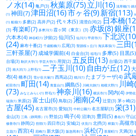
ノ水(14)
秋葉原(75)
立川(16)
亀戸(3)
浅草橋(1)
錦糸
津田沼(16)
市ヶ谷(9)
新宿(113)
神田(7)
(1)
s
日本橋(12
代々木(5)
多磨(2)
高井戸(2)
清澄白河(2)
(1)
船堀(1)
赤坂(8)
銀座(1
有楽町(7)
(3)
霞ヶ関（東京）(3)
多摩川(1)
下北沢(10
六本木(4)
仙川(5)
汐留(2)
神谷町(1)
仙川(1)
甲府市(1)
(24)
三田(1
麻布十番(2)
広尾(3)
千歳船橋(1)
聖蹟桜ヶ丘(1)
海浜幕張(1)
三軒茶屋(7)
成城学園前(4)
多摩(5)
目黒(5)
白金台(3)
稲毛(1)
五反田(13)
台場(3)
用賀(2)
台場(2)
西千葉(
駒沢大学(1)
学芸大学(1)
二子玉川(10)
自由が丘(12)
大
(3)
南大沢(1)
上野毛(1)
武蔵
布(4)
たまプラーザ(4)
橋本(3)
西馬込(2)
雪が谷大塚(1)
鶴川(1)
町田(14)
川崎(
綱島(5)
町田市(1)
青葉台(1)
川崎大師(1)
相模大野(1)
(73)
神奈川(16)
関内(4)
みなとみらい(1)
野毛(1)
横浜市(1)
伊勢佐木
湘南(24)
富士山(6)
米原(2)
鳥取(2)
辻堂(3)
茅ヶ崎(2)
瑞浪(1)
古屋(45)
栄(31)
名古屋市(3)
愛知(3)
名古屋駅(3)
中村公園(1)
鳴子(4)
豊田(5)
金山(3)
野並(2)
沼津(3)
守山(
三島（静岡県）(1)
桑名(1)
高槻市(
静岡(2)
四日市(2)
安城(2)
北摂(3)
修善寺(1)
呰部(1)
伏見(1)
樟葉(1)
浜松(7)
西宮(4)
新大阪(3)
天満(3)
立花(1)
尼崎(1)
阪急岡本(1)
茶屋町(1)