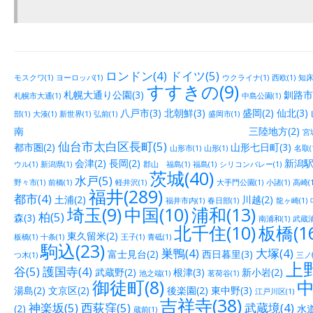
ロンドン(4)
ドイツ(5)
モスクワ(1)
ヨーロッパ(1)
ウクライナ(1)
西欧(1)
知床(
すすきの(9)
札幌大通り公園(3)
釧路市街
札幌市大通(1)
中島公園(1)
八戸市(3)
北朝鮮(3)
盛岡(2)
仙北(3)
部(1)
大湊(1)
新世界(1)
弘前(1)
盛岡市(1)
南 三陸地方(2)
宮城
仙台市太白区長町(5)
都市圏(2)
山形七日町(3)
山形市(1)
山形(1)
名取(
会津(2)
長岡(2)
新潟駅
ウル(1)
新潟県(1)
郡山 福島(1)
福島(1)
シリコンバレー(1)
茨城(40)
水戸(5)
野々市(1)
前橋(1)
軽井沢(1)
大手門公園(1)
小諸(1)
高崎(1
福井(289)
都市(4)
土浦(2)
川越(2)
福井市内(1)
春日部(1)
龍ヶ崎(1)
埼玉(9)
中国(10)
浦和(13)
柏(5)
森(3)
南浦和(1)
武蔵浦
北千住(10)
板橋(16
東久留米(2)
板橋(1)
十条(1)
王子(1)
青砥(1)
駒込(23)
巣鴨(4)
大塚(4)
富士見台(2)
西日暮里(3)
つ木(1)
三ノ輪
上野
谷(5)
護国寺(4)
武蔵野(2)
根津(3)
新小岩(2)
池之端(1)
茗荷谷(1)
御徒町(8)
中
湯島(2)
文京区(2)
後楽園(2)
東中野(3)
江戸川区(1)
吉祥寺(38)
神楽坂(5)
西荻窪(5)
武蔵境(4)
(2)
水道
蔵前(1)