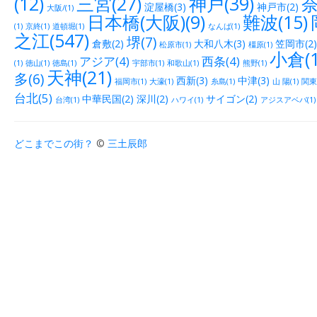
(12)
三宮(27)
神戸(39)
奈
淀屋橋(3)
神戸市(2)
大阪/(1)
日本橋(大阪)(9)
難波(15)
(1)
京終(1)
道頓堀(1)
なんば(1)
之江(547)
堺(7)
倉敷(2)
大和八木(3)
笠岡市(2)
松原市(1)
橿原(1)
小倉(1
アジア(4)
西条(4)
(1)
徳山(1)
徳島(1)
宇部市(1)
和歌山(1)
熊野(1)
天神(21)
多(6)
西新(3)
中津(3)
福岡市(1)
大濠(1)
糸島(1)
山 陽(1)
関東(
台北(5)
中華民国(2)
深川(2)
サイゴン(2)
台湾(1)
ハワイ(1)
アジスアベバ(1)
どこまでこの街？
©
三土辰郎