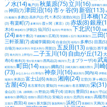
ノ水(14)
秋葉原(75)
立川(16)
亀戸(3)
浅草橋(1)
錦糸
津田沼(16)
市ヶ谷(9)
新宿(113)
神田(7)
(1)
s
日本橋(12
代々木(5)
多磨(2)
高井戸(2)
清澄白河(2)
(1)
船堀(1)
赤坂(8)
銀座(1
有楽町(7)
(3)
霞ヶ関（東京）(3)
多摩川(1)
下北沢(10)
木(4)
仙川(5)
汐留(2)
神谷町(1)
仙川(1)
甲府市(1)
高幡
(24)
三田(1
麻布十番(2)
広尾(3)
千歳船橋(1)
聖蹟桜ヶ丘(1)
海浜幕張(1)
三軒茶屋(7)
成城学園前(4)
多摩(5)
目黒(5)
白金台(3)
稲毛(1)
五反田(13)
台場(3)
用賀(2)
台場(2)
西千葉(
駒沢大学(1)
学芸大学(1)
二子玉川(10)
自由が丘(12)
大
(3)
南大沢(1)
上野毛(1)
武蔵
布(4)
たまプラーザ(4)
橋本(3)
西馬込(2)
雪が谷大塚(1)
鶴川(1)
町田(14)
川崎(
綱島(5)
町田市(1)
青葉台(1)
川崎大師(1)
相模大野(1)
(73)
神奈川(16)
関内(4)
みなとみらい(1)
野毛(1)
横浜市(1)
伊勢佐木
湘南(24)
富士山(6)
米原(2)
鳥取(2)
辻堂(3)
茅ヶ崎(2)
瑞浪(1)
古屋(45)
栄(31)
名古屋市(3)
愛知(3)
名古屋駅(3)
中村公園(1)
鳴子(4)
豊田(5)
金山(3)
野並(2)
沼津(3)
守山(
三島（静岡県）(1)
桑名(1)
高槻市(
静岡(2)
四日市(2)
安城(2)
北摂(3)
修善寺(1)
呰部(1)
伏見(1)
樟葉(1)
浜松(7)
西宮(4)
新大阪(3)
天満(3)
立花(1)
尼崎(1)
阪急岡本(1)
茶屋町(1)