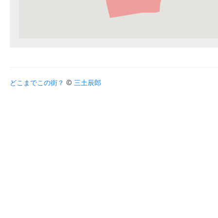
どこまでこの街？
©
三土辰郎