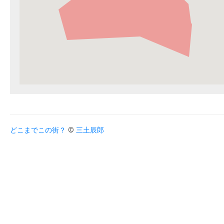
どこまでこの街？
©
三土辰郎