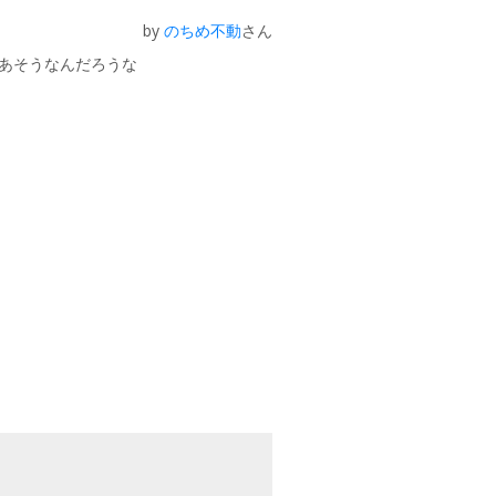
by
のちめ不動
さん
まあそうなんだろうな