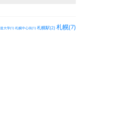
札幌(7)
札幌駅(2)
道大学(1)
札幌中心街(1)
)
トビリシ(1)
ルスタヴェリ(1)
むつ市中央(1)
田名
日本海(9)
28)
仙台市(2)
仙台
仙台市街(1)
国分町(1)
阿武隈(2)
新潟市）(1)
常磐線(1)
福島市(1)
ソ
金沢(7)
宇都宮(4)
群馬県(3)
(1)
つくば(8)
筑波研究学園
(1)
5)
越谷市(3)
流山おおたかの
北与野(1)
北区赤羽(4)
大泉学園町(2)
成増(1)
上
田端(4)
練馬(3)
江古田(2)
京成立石(1)
四
目白(4)
鴬
北習志野(2)
下井草(1)
鷺宮(1)
0)
国分寺(3)
スカイツリー(2)
勝田台(1)
高円寺(23)
阿佐ヶ谷(5)
荻窪
御茶
お茶の水(2)
小金井(1)
大久保(1)
曙橋(4)
千代田区(2)