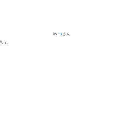
by
つ
さん
思う。