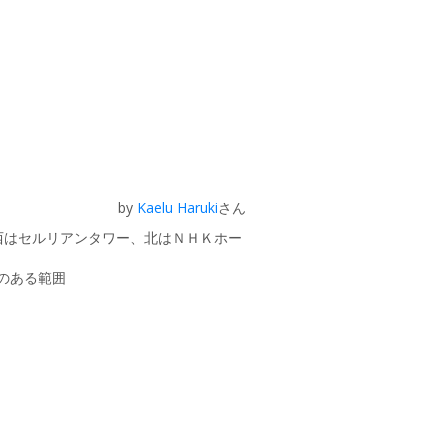
by
Kaelu Haruki
さん
、西はセルリアンタワー、北はＮＨＫホー
のある範囲