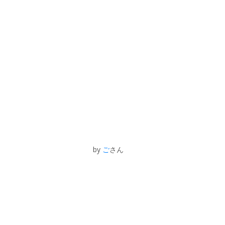
by
ご
さん