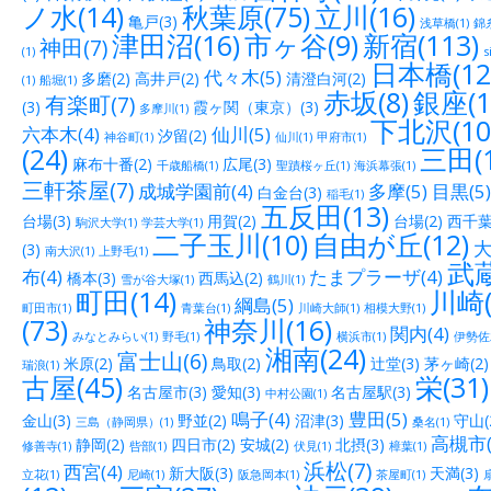
ノ水(14)
秋葉原(75)
立川(16)
亀戸(3)
浅草橋(1)
錦糸
津田沼(16)
市ヶ谷(9)
新宿(113)
神田(7)
(1)
s
日本橋(12
代々木(5)
多磨(2)
高井戸(2)
清澄白河(2)
(1)
船堀(1)
赤坂(8)
銀座(1
有楽町(7)
(3)
霞ヶ関（東京）(3)
多摩川(1)
下北沢(10
六本木(4)
仙川(5)
汐留(2)
神谷町(1)
仙川(1)
甲府市(1)
(24)
三田(1
麻布十番(2)
広尾(3)
千歳船橋(1)
聖蹟桜ヶ丘(1)
海浜幕張(1)
三軒茶屋(7)
成城学園前(4)
多摩(5)
目黒(5)
白金台(3)
稲毛(1)
五反田(13)
台場(3)
用賀(2)
台場(2)
西千葉(
駒沢大学(1)
学芸大学(1)
二子玉川(10)
自由が丘(12)
大
(3)
南大沢(1)
上野毛(1)
武蔵
布(4)
たまプラーザ(4)
橋本(3)
西馬込(2)
雪が谷大塚(1)
鶴川(1)
町田(14)
川崎(
綱島(5)
町田市(1)
青葉台(1)
川崎大師(1)
相模大野(1)
(73)
神奈川(16)
関内(4)
みなとみらい(1)
野毛(1)
横浜市(1)
伊勢佐木
湘南(24)
富士山(6)
米原(2)
鳥取(2)
辻堂(3)
茅ヶ崎(2)
瑞浪(1)
古屋(45)
栄(31)
名古屋市(3)
愛知(3)
名古屋駅(3)
中村公園(1)
鳴子(4)
豊田(5)
金山(3)
野並(2)
沼津(3)
守山(
三島（静岡県）(1)
桑名(1)
高槻市(
静岡(2)
四日市(2)
安城(2)
北摂(3)
修善寺(1)
呰部(1)
伏見(1)
樟葉(1)
浜松(7)
西宮(4)
新大阪(3)
天満(3)
立花(1)
尼崎(1)
阪急岡本(1)
茶屋町(1)