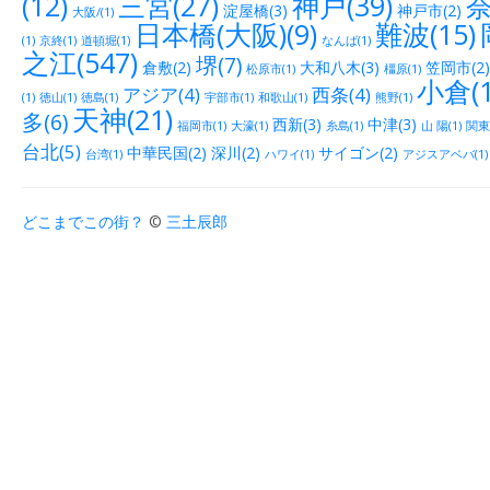
(12)
三宮(27)
神戸(39)
奈
淀屋橋(3)
神戸市(2)
大阪/(1)
日本橋(大阪)(9)
難波(15)
(1)
京終(1)
道頓堀(1)
なんば(1)
之江(547)
堺(7)
倉敷(2)
大和八木(3)
笠岡市(2)
松原市(1)
橿原(1)
小倉(1
アジア(4)
西条(4)
(1)
徳山(1)
徳島(1)
宇部市(1)
和歌山(1)
熊野(1)
天神(21)
多(6)
西新(3)
中津(3)
福岡市(1)
大濠(1)
糸島(1)
山 陽(1)
関東(
台北(5)
中華民国(2)
深川(2)
サイゴン(2)
台湾(1)
ハワイ(1)
アジスアベバ(1)
どこまでこの街？
©
三土辰郎