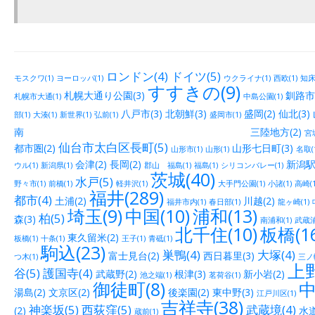
ロンドン(4)
ドイツ(5)
モスクワ(1)
ヨーロッパ(1)
ウクライナ(1)
西欧(1)
知床(
すすきの(9)
札幌大通り公園(3)
釧路市街
札幌市大通(1)
中島公園(1)
八戸市(3)
北朝鮮(3)
盛岡(2)
仙北(3)
部(1)
大湊(1)
新世界(1)
弘前(1)
盛岡市(1)
南 三陸地方(2)
宮城
仙台市太白区長町(5)
都市圏(2)
山形七日町(3)
山形市(1)
山形(1)
名取(
会津(2)
長岡(2)
新潟駅
ウル(1)
新潟県(1)
郡山 福島(1)
福島(1)
シリコンバレー(1)
茨城(40)
水戸(5)
野々市(1)
前橋(1)
軽井沢(1)
大手門公園(1)
小諸(1)
高崎(1
福井(289)
都市(4)
土浦(2)
川越(2)
福井市内(1)
春日部(1)
龍ヶ崎(1)
埼玉(9)
中国(10)
浦和(13)
柏(5)
森(3)
南浦和(1)
武蔵浦
北千住(10)
板橋(16
東久留米(2)
板橋(1)
十条(1)
王子(1)
青砥(1)
駒込(23)
巣鴨(4)
大塚(4)
富士見台(2)
西日暮里(3)
つ木(1)
三ノ輪
上野
谷(5)
護国寺(4)
武蔵野(2)
根津(3)
新小岩(2)
池之端(1)
茗荷谷(1)
御徒町(8)
中
湯島(2)
文京区(2)
後楽園(2)
東中野(3)
江戸川区(1)
吉祥寺(38)
神楽坂(5)
西荻窪(5)
武蔵境(4)
(2)
水道
蔵前(1)