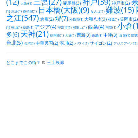
(12)
三宮(27)
神戸(39)
奈
淀屋橋(3)
神戸市(2)
大阪/(1)
日本橋(大阪)(9)
難波(15)
(1)
京終(1)
道頓堀(1)
なんば(1)
之江(547)
堺(7)
倉敷(2)
大和八木(3)
笠岡市(2)
松原市(1)
橿原(1)
小倉(1
アジア(4)
西条(4)
(1)
徳山(1)
徳島(1)
宇部市(1)
和歌山(1)
熊野(1)
天神(21)
多(6)
西新(3)
中津(3)
福岡市(1)
大濠(1)
糸島(1)
山 陽(1)
関東(
台北(5)
中華民国(2)
深川(2)
サイゴン(2)
台湾(1)
ハワイ(1)
アジスアベバ(1)
どこまでこの街？
©
三土辰郎