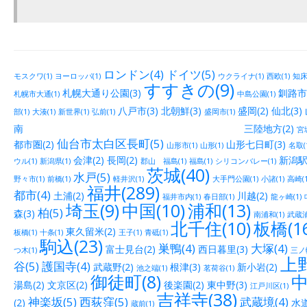
ロンドン(4)
ドイツ(5)
モスクワ(1)
ヨーロッパ(1)
ウクライナ(1)
西欧(1)
知床(
すすきの(9)
札幌大通り公園(3)
釧路市街
札幌市大通(1)
中島公園(1)
八戸市(3)
北朝鮮(3)
盛岡(2)
仙北(3)
部(1)
大湊(1)
新世界(1)
弘前(1)
盛岡市(1)
南 三陸地方(2)
宮城
仙台市太白区長町(5)
都市圏(2)
山形七日町(3)
山形市(1)
山形(1)
名取(
会津(2)
長岡(2)
新潟駅
ウル(1)
新潟県(1)
郡山 福島(1)
福島(1)
シリコンバレー(1)
茨城(40)
水戸(5)
野々市(1)
前橋(1)
軽井沢(1)
大手門公園(1)
小諸(1)
高崎(1
福井(289)
都市(4)
土浦(2)
川越(2)
福井市内(1)
春日部(1)
龍ヶ崎(1)
埼玉(9)
中国(10)
浦和(13)
柏(5)
森(3)
南浦和(1)
武蔵浦
北千住(10)
板橋(16
東久留米(2)
板橋(1)
十条(1)
王子(1)
青砥(1)
駒込(23)
巣鴨(4)
大塚(4)
富士見台(2)
西日暮里(3)
つ木(1)
三ノ輪
上野
谷(5)
護国寺(4)
武蔵野(2)
根津(3)
新小岩(2)
池之端(1)
茗荷谷(1)
御徒町(8)
中
湯島(2)
文京区(2)
後楽園(2)
東中野(3)
江戸川区(1)
吉祥寺(38)
神楽坂(5)
西荻窪(5)
武蔵境(4)
(2)
水道
蔵前(1)