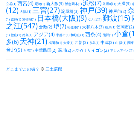
浜松(7)
西宮(4)
新大阪(3)
天満(3)
立花(1)
尼崎(1)
阪急岡本(1)
茶屋町(1)
(12)
三宮(27)
神戸(39)
奈
淀屋橋(3)
神戸市(2)
大阪/(1)
日本橋(大阪)(9)
難波(15)
(1)
京終(1)
道頓堀(1)
なんば(1)
之江(547)
堺(7)
倉敷(2)
大和八木(3)
笠岡市(2)
松原市(1)
橿原(1)
小倉(1
アジア(4)
西条(4)
(1)
徳山(1)
徳島(1)
宇部市(1)
和歌山(1)
熊野(1)
天神(21)
多(6)
西新(3)
中津(3)
福岡市(1)
大濠(1)
糸島(1)
山 陽(1)
関東(
台北(5)
中華民国(2)
深川(2)
サイゴン(2)
台湾(1)
ハワイ(1)
アジスアベバ(1)
どこまでこの街？
©
三土辰郎