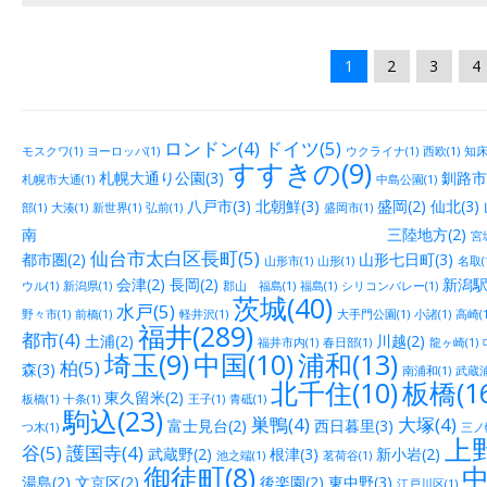
1
2
3
4
ロンドン(4)
ドイツ(5)
モスクワ(1)
ヨーロッパ(1)
ウクライナ(1)
西欧(1)
知床(
すすきの(9)
札幌大通り公園(3)
釧路市街
札幌市大通(1)
中島公園(1)
八戸市(3)
北朝鮮(3)
盛岡(2)
仙北(3)
部(1)
大湊(1)
新世界(1)
弘前(1)
盛岡市(1)
南 三陸地方(2)
宮城
仙台市太白区長町(5)
都市圏(2)
山形七日町(3)
山形市(1)
山形(1)
名取(
会津(2)
長岡(2)
新潟駅
ウル(1)
新潟県(1)
郡山 福島(1)
福島(1)
シリコンバレー(1)
茨城(40)
水戸(5)
野々市(1)
前橋(1)
軽井沢(1)
大手門公園(1)
小諸(1)
高崎(1
福井(289)
都市(4)
土浦(2)
川越(2)
福井市内(1)
春日部(1)
龍ヶ崎(1)
埼玉(9)
中国(10)
浦和(13)
柏(5)
森(3)
南浦和(1)
武蔵浦
北千住(10)
板橋(16
東久留米(2)
板橋(1)
十条(1)
王子(1)
青砥(1)
駒込(23)
巣鴨(4)
大塚(4)
富士見台(2)
西日暮里(3)
つ木(1)
三ノ輪
上野
谷(5)
護国寺(4)
武蔵野(2)
根津(3)
新小岩(2)
池之端(1)
茗荷谷(1)
御徒町(8)
中
湯島(2)
文京区(2)
後楽園(2)
東中野(3)
江戸川区(1)