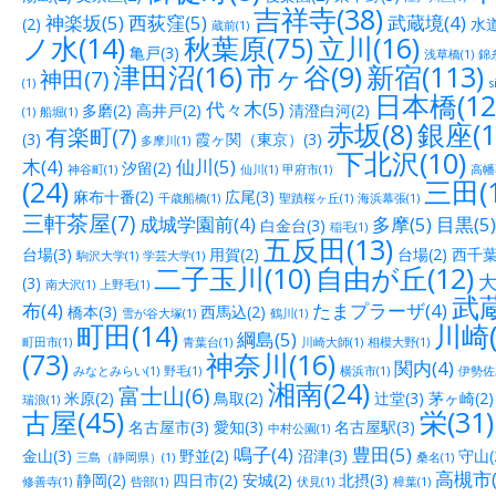
吉祥寺(38)
神楽坂(5)
西荻窪(5)
武蔵境(4)
(2)
水道
蔵前(1)
ノ水(14)
秋葉原(75)
立川(16)
亀戸(3)
浅草橋(1)
錦糸
津田沼(16)
市ヶ谷(9)
新宿(113)
神田(7)
(1)
s
日本橋(12
代々木(5)
多磨(2)
高井戸(2)
清澄白河(2)
(1)
船堀(1)
赤坂(8)
銀座(1
有楽町(7)
(3)
霞ヶ関（東京）(3)
多摩川(1)
下北沢(10)
木(4)
仙川(5)
汐留(2)
神谷町(1)
仙川(1)
甲府市(1)
高幡
(24)
三田(1
麻布十番(2)
広尾(3)
千歳船橋(1)
聖蹟桜ヶ丘(1)
海浜幕張(1)
三軒茶屋(7)
成城学園前(4)
多摩(5)
目黒(5)
白金台(3)
稲毛(1)
五反田(13)
台場(3)
用賀(2)
台場(2)
西千葉(
駒沢大学(1)
学芸大学(1)
二子玉川(10)
自由が丘(12)
大
(3)
南大沢(1)
上野毛(1)
武蔵
布(4)
たまプラーザ(4)
橋本(3)
西馬込(2)
雪が谷大塚(1)
鶴川(1)
町田(14)
川崎(
綱島(5)
町田市(1)
青葉台(1)
川崎大師(1)
相模大野(1)
(73)
神奈川(16)
関内(4)
みなとみらい(1)
野毛(1)
横浜市(1)
伊勢佐木
湘南(24)
富士山(6)
米原(2)
鳥取(2)
辻堂(3)
茅ヶ崎(2)
瑞浪(1)
古屋(45)
栄(31)
名古屋市(3)
愛知(3)
名古屋駅(3)
中村公園(1)
鳴子(4)
豊田(5)
金山(3)
野並(2)
沼津(3)
守山(
三島（静岡県）(1)
桑名(1)
高槻市(
静岡(2)
四日市(2)
安城(2)
北摂(3)
修善寺(1)
呰部(1)
伏見(1)
樟葉(1)