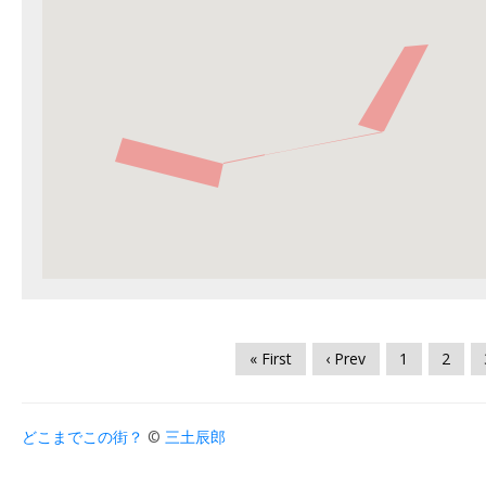
« First
‹ Prev
1
2
どこまでこの街？
©
三土辰郎