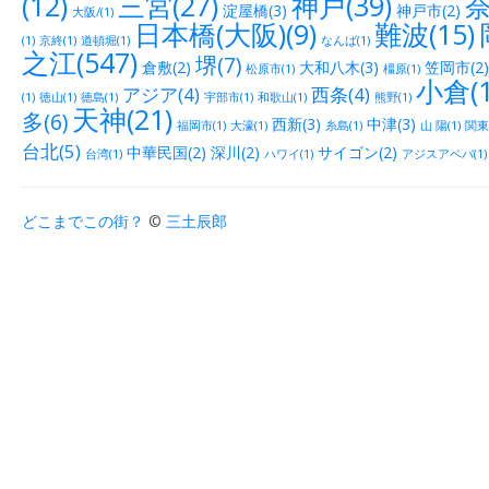
(12)
三宮(27)
神戸(39)
奈
淀屋橋(3)
神戸市(2)
大阪/(1)
日本橋(大阪)(9)
難波(15)
(1)
京終(1)
道頓堀(1)
なんば(1)
之江(547)
堺(7)
倉敷(2)
大和八木(3)
笠岡市(2)
松原市(1)
橿原(1)
小倉(1
アジア(4)
西条(4)
(1)
徳山(1)
徳島(1)
宇部市(1)
和歌山(1)
熊野(1)
天神(21)
多(6)
西新(3)
中津(3)
福岡市(1)
大濠(1)
糸島(1)
山 陽(1)
関東(
台北(5)
中華民国(2)
深川(2)
サイゴン(2)
台湾(1)
ハワイ(1)
アジスアベバ(1)
どこまでこの街？
©
三土辰郎