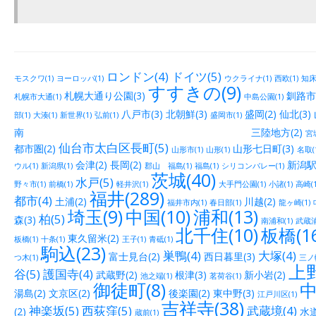
ロンドン(4)
ドイツ(5)
モスクワ(1)
ヨーロッパ(1)
ウクライナ(1)
西欧(1)
知床(
すすきの(9)
札幌大通り公園(3)
釧路市街
札幌市大通(1)
中島公園(1)
八戸市(3)
北朝鮮(3)
盛岡(2)
仙北(3)
部(1)
大湊(1)
新世界(1)
弘前(1)
盛岡市(1)
南 三陸地方(2)
宮城
仙台市太白区長町(5)
都市圏(2)
山形七日町(3)
山形市(1)
山形(1)
名取(
会津(2)
長岡(2)
新潟駅
ウル(1)
新潟県(1)
郡山 福島(1)
福島(1)
シリコンバレー(1)
茨城(40)
水戸(5)
野々市(1)
前橋(1)
軽井沢(1)
大手門公園(1)
小諸(1)
高崎(1
福井(289)
都市(4)
土浦(2)
川越(2)
福井市内(1)
春日部(1)
龍ヶ崎(1)
埼玉(9)
中国(10)
浦和(13)
柏(5)
森(3)
南浦和(1)
武蔵浦
北千住(10)
板橋(16
東久留米(2)
板橋(1)
十条(1)
王子(1)
青砥(1)
駒込(23)
巣鴨(4)
大塚(4)
富士見台(2)
西日暮里(3)
つ木(1)
三ノ輪
上野
谷(5)
護国寺(4)
武蔵野(2)
根津(3)
新小岩(2)
池之端(1)
茗荷谷(1)
御徒町(8)
中
湯島(2)
文京区(2)
後楽園(2)
東中野(3)
江戸川区(1)
吉祥寺(38)
神楽坂(5)
西荻窪(5)
武蔵境(4)
(2)
水道
蔵前(1)