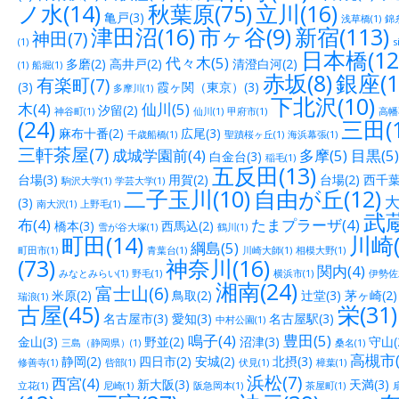
ノ水(14)
秋葉原(75)
立川(16)
亀戸(3)
浅草橋(1)
錦糸
津田沼(16)
市ヶ谷(9)
新宿(113)
神田(7)
(1)
s
日本橋(12
代々木(5)
多磨(2)
高井戸(2)
清澄白河(2)
(1)
船堀(1)
赤坂(8)
銀座(1
有楽町(7)
(3)
霞ヶ関（東京）(3)
多摩川(1)
下北沢(10)
木(4)
仙川(5)
汐留(2)
神谷町(1)
仙川(1)
甲府市(1)
高幡
(24)
三田(1
麻布十番(2)
広尾(3)
千歳船橋(1)
聖蹟桜ヶ丘(1)
海浜幕張(1)
三軒茶屋(7)
成城学園前(4)
多摩(5)
目黒(5)
白金台(3)
稲毛(1)
五反田(13)
台場(3)
用賀(2)
台場(2)
西千葉(
駒沢大学(1)
学芸大学(1)
二子玉川(10)
自由が丘(12)
大
(3)
南大沢(1)
上野毛(1)
武蔵
布(4)
たまプラーザ(4)
橋本(3)
西馬込(2)
雪が谷大塚(1)
鶴川(1)
町田(14)
川崎(
綱島(5)
町田市(1)
青葉台(1)
川崎大師(1)
相模大野(1)
(73)
神奈川(16)
関内(4)
みなとみらい(1)
野毛(1)
横浜市(1)
伊勢佐木
湘南(24)
富士山(6)
米原(2)
鳥取(2)
辻堂(3)
茅ヶ崎(2)
瑞浪(1)
古屋(45)
栄(31)
名古屋市(3)
愛知(3)
名古屋駅(3)
中村公園(1)
鳴子(4)
豊田(5)
金山(3)
野並(2)
沼津(3)
守山(
三島（静岡県）(1)
桑名(1)
高槻市(
静岡(2)
四日市(2)
安城(2)
北摂(3)
修善寺(1)
呰部(1)
伏見(1)
樟葉(1)
浜松(7)
西宮(4)
新大阪(3)
天満(3)
立花(1)
尼崎(1)
阪急岡本(1)
茶屋町(1)