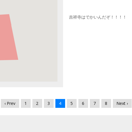
吉祥寺はでかいんだぞ！！！！
‹ Prev
1
2
3
4
5
6
7
8
Next ›