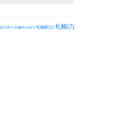
札幌(7)
札幌駅(2)
道大学(1)
札幌中心街(1)
)
トビリシ(1)
ルスタヴェリ(1)
むつ市中央(1)
田名
日本海(9)
28)
仙台市(2)
仙台
仙台市街(1)
国分町(1)
阿武隈(2)
新潟市）(1)
常磐線(1)
福島市(1)
ソ
金沢(7)
宇都宮(4)
群馬県(3)
(1)
つくば(8)
筑波研究学園
(1)
5)
越谷市(3)
流山おおたかの
北与野(1)
北区赤羽(4)
大泉学園町(2)
成増(1)
上
田端(4)
練馬(3)
江古田(2)
京成立石(1)
四
目白(4)
鴬
北習志野(2)
下井草(1)
鷺宮(1)
0)
国分寺(3)
スカイツリー(2)
勝田台(1)
高円寺(23)
阿佐ヶ谷(5)
荻窪
御茶
お茶の水(2)
小金井(1)
大久保(1)
曙橋(4)
千代田区(2)