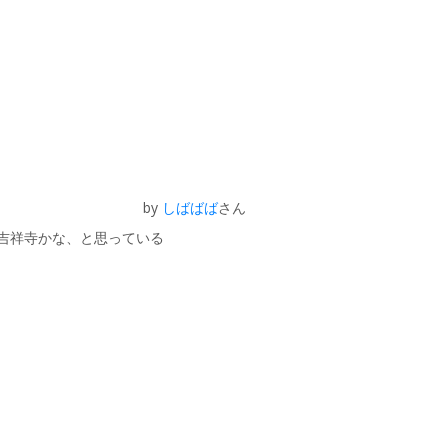
by
しばばば
さん
吉祥寺かな、と思っている