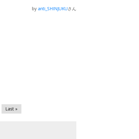
by
anti_SHINJUKU
さん
Last »