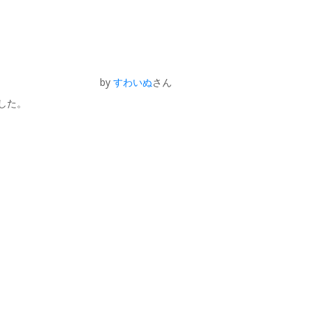
by
すわいぬ
さん
した。