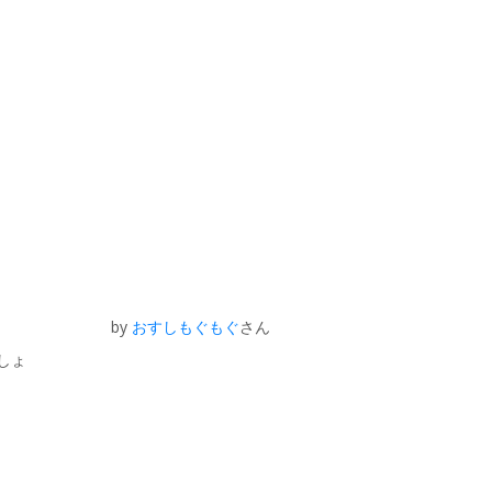
by
おすしもぐもぐ
さん
しょ