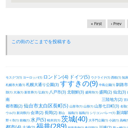
« First
‹ Prev
この街のどこまでを投稿する
ロンドン(4)
ドイツ(5)
モスクワ(1)
ヨーロッパ(1)
ウクライナ(1)
西欧(1)
知床(
すすきの(9)
札幌大通り公園(3)
釧路市街
札幌市大通(1)
中島公園(1)
八戸市(3)
北朝鮮(3)
盛岡(2)
仙北(3)
部(1)
大湊(1)
新世界(1)
弘前(1)
盛岡市(1)
南 三陸地方(2)
宮城
仙台市太白区長町(5)
都市圏(2)
山形七日町(3)
山形市(1)
山形(1)
名取(
会津(2)
長岡(2)
新潟駅
ウル(1)
新潟県(1)
郡山 福島(1)
福島(1)
シリコンバレー(1)
茨城(40)
水戸(5)
野々市(1)
前橋(1)
軽井沢(1)
大手門公園(1)
小諸(1)
高崎(1
福井(289)
都市(4)
土浦(2)
川越(2)
福井市内(1)
春日部(1)
龍ヶ崎(1)