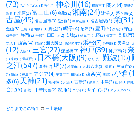
(73)
神奈川(16)
関内(4)
みなとみらい(1)
野毛(1)
横浜市(1)
伊勢佐木
湘南(24)
富士山(6)
米原(2)
鳥取(2)
辻堂(3)
茅ヶ崎(2)
瑞浪(1)
古屋(45)
栄(31)
名古屋市(3)
愛知(3)
名古屋駅(3)
中村公園(1)
鳴子(4)
豊田(5)
金山(3)
野並(2)
沼津(3)
守山(
三島（静岡県）(1)
桑名(1)
高槻市(
静岡(2)
四日市(2)
安城(2)
北摂(3)
修善寺(1)
呰部(1)
伏見(1)
樟葉(1)
浜松(7)
西宮(4)
新大阪(3)
天満(3)
立花(1)
尼崎(1)
阪急岡本(1)
茶屋町(1)
(12)
三宮(27)
神戸(39)
奈
淀屋橋(3)
神戸市(2)
大阪/(1)
日本橋(大阪)(9)
難波(15)
(1)
京終(1)
道頓堀(1)
なんば(1)
之江(547)
堺(7)
倉敷(2)
大和八木(3)
笠岡市(2)
松原市(1)
橿原(1)
小倉(1
アジア(4)
西条(4)
(1)
徳山(1)
徳島(1)
宇部市(1)
和歌山(1)
熊野(1)
天神(21)
多(6)
西新(3)
中津(3)
福岡市(1)
大濠(1)
糸島(1)
山 陽(1)
関東(
台北(5)
中華民国(2)
深川(2)
サイゴン(2)
台湾(1)
ハワイ(1)
アジスアベバ(1)
どこまでこの街？
©
三土辰郎