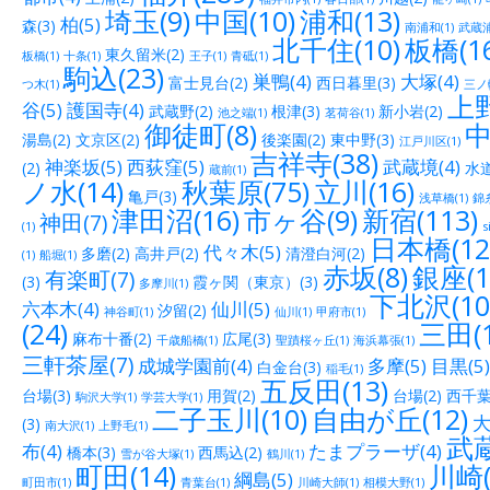
埼玉(9)
中国(10)
浦和(13)
柏(5)
森(3)
南浦和(1)
武蔵浦
北千住(10)
板橋(16
東久留米(2)
板橋(1)
十条(1)
王子(1)
青砥(1)
駒込(23)
巣鴨(4)
大塚(4)
富士見台(2)
西日暮里(3)
つ木(1)
三ノ輪
上野
谷(5)
護国寺(4)
武蔵野(2)
根津(3)
新小岩(2)
池之端(1)
茗荷谷(1)
御徒町(8)
中
湯島(2)
文京区(2)
後楽園(2)
東中野(3)
江戸川区(1)
吉祥寺(38)
神楽坂(5)
西荻窪(5)
武蔵境(4)
(2)
水道
蔵前(1)
ノ水(14)
秋葉原(75)
立川(16)
亀戸(3)
浅草橋(1)
錦糸
津田沼(16)
市ヶ谷(9)
新宿(113)
神田(7)
(1)
s
日本橋(12
代々木(5)
多磨(2)
高井戸(2)
清澄白河(2)
(1)
船堀(1)
赤坂(8)
銀座(1
有楽町(7)
(3)
霞ヶ関（東京）(3)
多摩川(1)
下北沢(10
六本木(4)
仙川(5)
汐留(2)
神谷町(1)
仙川(1)
甲府市(1)
(24)
三田(1
麻布十番(2)
広尾(3)
千歳船橋(1)
聖蹟桜ヶ丘(1)
海浜幕張(1)
三軒茶屋(7)
成城学園前(4)
多摩(5)
目黒(5)
白金台(3)
稲毛(1)
五反田(13)
台場(3)
用賀(2)
台場(2)
西千葉(
駒沢大学(1)
学芸大学(1)
二子玉川(10)
自由が丘(12)
大
(3)
南大沢(1)
上野毛(1)
武蔵
布(4)
たまプラーザ(4)
橋本(3)
西馬込(2)
雪が谷大塚(1)
鶴川(1)
町田(14)
川崎(
綱島(5)
町田市(1)
青葉台(1)
川崎大師(1)
相模大野(1)