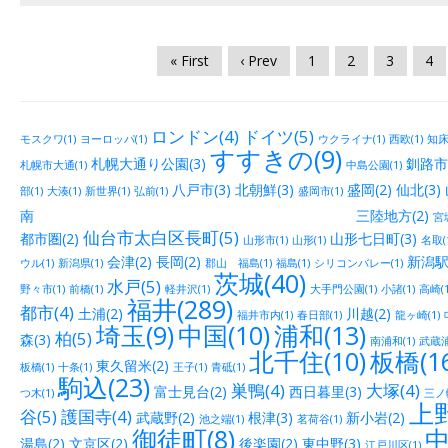
« First
‹ Prev
1
2
3
4
ロンドン(4)
ドイツ(5)
モスクワ(1)
ヨーロッパ(1)
ウクライナ(1)
西欧(1)
知床(
すすきの(9)
札幌大通り公園(3)
釧路市街
札幌市大通(1)
中島公園(1)
八戸市(3)
北朝鮮(3)
盛岡(2)
仙北(3)
部(1)
大湊(1)
新世界(1)
弘前(1)
盛岡市(1)
南 三陸地方(2)
宮城
仙台市太白区長町(5)
都市圏(2)
山形七日町(3)
山形市(1)
山形(1)
名取(
会津(2)
長岡(2)
新潟駅
ウル(1)
新潟県(1)
郡山 福島(1)
福島(1)
シリコンバレー(1)
茨城(40)
水戸(5)
野々市(1)
前橋(1)
軽井沢(1)
大手門公園(1)
小諸(1)
高崎(1
福井(289)
都市(4)
土浦(2)
川越(2)
福井市内(1)
春日部(1)
龍ヶ崎(1)
埼玉(9)
中国(10)
浦和(13)
柏(5)
森(3)
南浦和(1)
武蔵浦
北千住(10)
板橋(16
東久留米(2)
板橋(1)
十条(1)
王子(1)
青砥(1)
駒込(23)
巣鴨(4)
大塚(4)
富士見台(2)
西日暮里(3)
つ木(1)
三ノ輪
上野
谷(5)
護国寺(4)
武蔵野(2)
根津(3)
新小岩(2)
池之端(1)
茗荷谷(1)
御徒町(8)
中
湯島(2)
文京区(2)
後楽園(2)
東中野(3)
江戸川区(1)