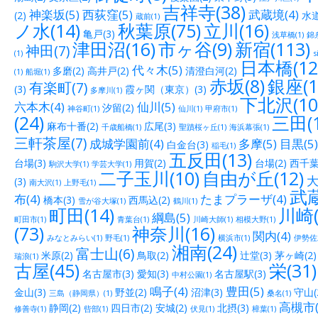
吉祥寺(38)
神楽坂(5)
西荻窪(5)
武蔵境(4)
(2)
水道
蔵前(1)
ノ水(14)
秋葉原(75)
立川(16)
亀戸(3)
浅草橋(1)
錦糸
津田沼(16)
市ヶ谷(9)
新宿(113)
神田(7)
(1)
s
日本橋(12
代々木(5)
多磨(2)
高井戸(2)
清澄白河(2)
(1)
船堀(1)
赤坂(8)
銀座(1
有楽町(7)
(3)
霞ヶ関（東京）(3)
多摩川(1)
下北沢(10
六本木(4)
仙川(5)
汐留(2)
神谷町(1)
仙川(1)
甲府市(1)
(24)
三田(1
麻布十番(2)
広尾(3)
千歳船橋(1)
聖蹟桜ヶ丘(1)
海浜幕張(1)
三軒茶屋(7)
成城学園前(4)
多摩(5)
目黒(5)
白金台(3)
稲毛(1)
五反田(13)
台場(3)
用賀(2)
台場(2)
西千葉(
駒沢大学(1)
学芸大学(1)
二子玉川(10)
自由が丘(12)
大
(3)
南大沢(1)
上野毛(1)
武蔵
布(4)
たまプラーザ(4)
橋本(3)
西馬込(2)
雪が谷大塚(1)
鶴川(1)
町田(14)
川崎(
綱島(5)
町田市(1)
青葉台(1)
川崎大師(1)
相模大野(1)
(73)
神奈川(16)
関内(4)
みなとみらい(1)
野毛(1)
横浜市(1)
伊勢佐木
湘南(24)
富士山(6)
米原(2)
鳥取(2)
辻堂(3)
茅ヶ崎(2)
瑞浪(1)
古屋(45)
栄(31)
名古屋市(3)
愛知(3)
名古屋駅(3)
中村公園(1)
鳴子(4)
豊田(5)
金山(3)
野並(2)
沼津(3)
守山(
三島（静岡県）(1)
桑名(1)
高槻市(
静岡(2)
四日市(2)
安城(2)
北摂(3)
修善寺(1)
呰部(1)
伏見(1)
樟葉(1)