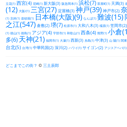
浜松(7)
西宮(4)
新大阪(3)
天満(3)
立花(1)
尼崎(1)
阪急岡本(1)
茶屋町(1)
(12)
三宮(27)
神戸(39)
奈
淀屋橋(3)
神戸市(2)
大阪/(1)
日本橋(大阪)(9)
難波(15)
(1)
京終(1)
道頓堀(1)
なんば(1)
之江(547)
堺(7)
倉敷(2)
大和八木(3)
笠岡市(2)
松原市(1)
橿原(1)
小倉(1
アジア(4)
西条(4)
(1)
徳山(1)
徳島(1)
宇部市(1)
和歌山(1)
熊野(1)
天神(21)
多(6)
西新(3)
中津(3)
福岡市(1)
大濠(1)
糸島(1)
山 陽(1)
関東(
台北(5)
中華民国(2)
深川(2)
サイゴン(2)
台湾(1)
ハワイ(1)
アジスアベバ(1)
どこまでこの街？
©
三土辰郎